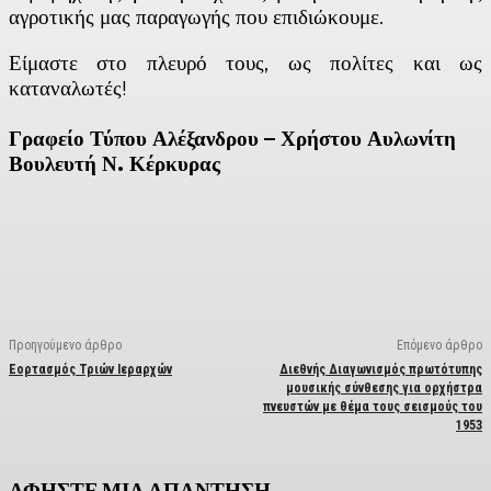
αγροτικής μας παραγωγής που επιδιώκουμε.
Είμαστε στο πλευρό τους, ως πολίτες και ως
καταναλωτές!
Γραφείο Τύπου Αλέξανδρου – Χρήστου Αυλωνίτη
Βουλευτή Ν. Κέρκυρας
Facebook
X
Linkedin
Email
Vi
Προηγούμενο άρθρο
Επόμενο άρθρο
Εορτασμός Τριών Ιεραρχών
Διεθνής Διαγωνισμός πρωτότυπης
μουσικής σύνθεσης για ορχήστρα
πνευστών με θέμα τους σεισμούς του
1953
ΑΦΗΣΤΕ ΜΙΑ ΑΠΑΝΤΗΣΗ