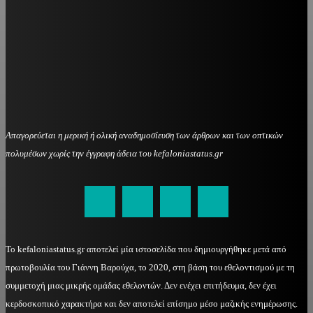
Απαγορεύεται η μερική ή ολική αναδημοσίευση των άρθρων και των οπτικών
πολυμέσων χωρίς την έγγραφη άδεια του kefaloniastatus.gr
kefaloniastatus@gmail.com
Το kefaloniastatus.gr αποτελεί μία ιστοσελίδα που δημιουργήθηκε μετά από
πρωτοβουλία του Γιάννη Βαρούχα, το 2020, στη βάση του εθελοντισμού με τη
συμμετοχή μιας μικρής ομάδας εθελοντών. Δεν ενέχει επιτήδευμα, δεν έχει
κερδοσκοπικό χαρακτήρα και δεν αποτελεί επίσημο μέσο μαζικής ενημέρωσης.