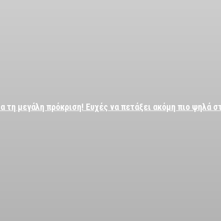
α τη μεγάλη πρόκριση! Ευχές να πετάξει ακόμη πιο ψηλά σ