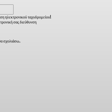
Email:*
νση ηλεκτρονικού ταχυδρομείου!
τρονική σας διεύθυνση
 θα σχολιάσω.