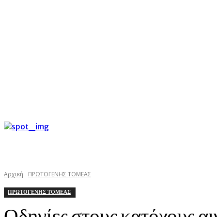
C
Σάββατο 8 Αυγούστου 2026
26
Argostoli
kefaloniast
Αρχική
ΠΡΩΤΟΓΕΝΗΣ ΤΟΜΕΑΣ
ΠΡΩΤΟΓΕΝΗΣ ΤΟΜΕΑΣ
Οδηγίες στους κατόχους α