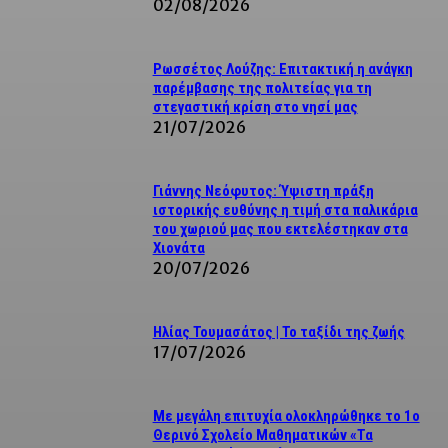
02/08/2026
Ρωσσέτος Λούζης: Επιτακτική η ανάγκη
παρέμβασης της πολιτείας για τη
στεγαστική κρίση στο νησί μας
21/07/2026
Γιάννης Νεόφυτος: Ύψιστη πράξη
ιστορικής ευθύνης η τιμή στα παλικάρια
του χωριού μας που εκτελέστηκαν στα
Χιονάτα
20/07/2026
Ηλίας Τουμασάτος | Το ταξίδι της ζωής
17/07/2026
Με μεγάλη επιτυχία ολοκληρώθηκε το 1ο
Θερινό Σχολείο Μαθηματικών «Τα