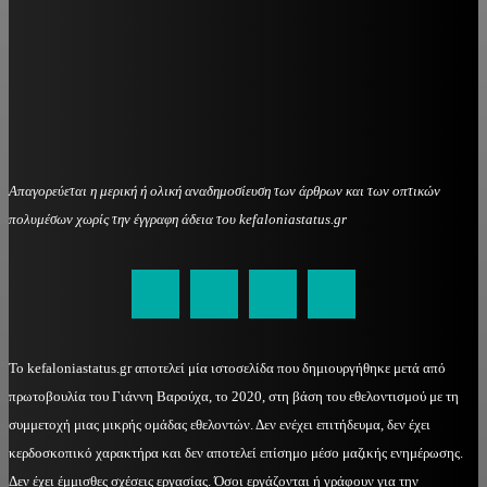
Απαγορεύεται η μερική ή ολική αναδημοσίευση των άρθρων και των οπτικών
πολυμέσων χωρίς την έγγραφη άδεια του kefaloniastatus.gr
kefaloniastatus@gmail.com
Το kefaloniastatus.gr αποτελεί μία ιστοσελίδα που δημιουργήθηκε μετά από
πρωτοβουλία του Γιάννη Βαρούχα, το 2020, στη βάση του εθελοντισμού με τη
συμμετοχή μιας μικρής ομάδας εθελοντών. Δεν ενέχει επιτήδευμα, δεν έχει
κερδοσκοπικό χαρακτήρα και δεν αποτελεί επίσημο μέσο μαζικής ενημέρωσης.
Δεν έχει έμμισθες σχέσεις εργασίας. Όσοι εργάζονται ή γράφουν για την