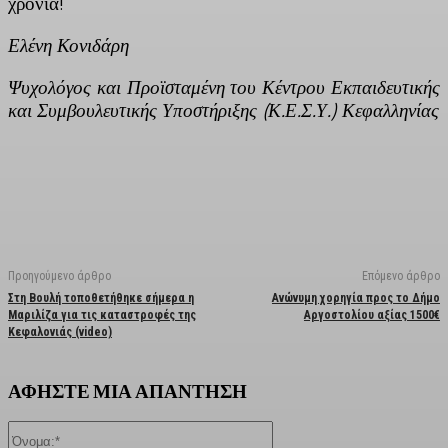
χρονιά!
Ελένη Κονιδάρη
Ψυχολόγος και Προϊσταμένη του Κέντρου Εκπαιδευτικής
και Συμβουλευτικής Υποστήριξης (Κ.Ε.Σ.Υ.) Κεφαλληνίας
Facebook
X
Linkedin
Email
Vi
Προηγούμενο άρθρο
Επόμενο άρθρο
Στη Βουλή τοποθετήθηκε σήμερα η
Ανώνυμη χορηγία προς το Δήμο
Μαριλίζα για τις καταστροφές της
Αργοστολίου αξίας 1500€
Κεφαλονιάς (video)
ΑΦΗΣΤΕ ΜΙΑ ΑΠΑΝΤΗΣΗ
Όνομα:*