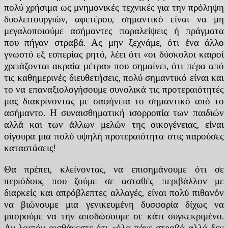
πολύ χρήσιμα ως μνημονικές τεχνικές για την πρόληψη
δυσλειτουργιών, αφετέρου, σημαντικό είναι να μη
μεγαλοποιούμε ασήμαντες παραλείψεις ή πράγματα
που πήγαν στραβά. Ας μην ξεχνάμε, ότι ένα άλλο
γνωστό εξ εσπερίας ρητό, λέει ότι «οι δύσκολοι καιροί
χρειάζονται ακραία μέτρα» που σημαίνει, ότι πέρα από
τις καθημερινές διευθετήσεις, πολύ σημαντικό είναι και
το να επαναξιολογήσουμε συνολικά τις προτεραιότητές
μας διακρίνοντας με σαφήνεια το σημαντικό από το
ασήμαντο. Η συναισθηματική ισορροπία των παιδιών
αλλά και των άλλων μελών της οικογένειας, είναι
σίγουρα μια πολύ υψηλή προτεραιότητα στις παρούσες
καταστάσεις!
Θα πρέπει, κλείνοντας, να επισημάνουμε ότι σε
περιόδους που ζούμε σε ασταθές περιβάλλον με
διαρκείς και απρόβλεπτες αλλαγές, είναι πολύ πιθανόν
να βιώνουμε μια γενικευμένη δυσφορία δίχως να
μπορούμε να την αποδώσουμε σε κάτι συγκεκριμένο.
Αν λοιπόν αισθάνεστε ότι «όλα πάνε στραβά αλλά δεν