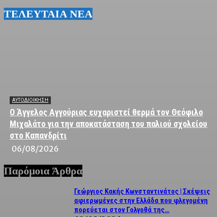
ΤΕΛΕΥΤΑΙΑ ΝΕΑ
ΑΥΤΟΔΙΟΙΚΗΣΗ
Ο Άγγελος Αγγούριας ευχαριστεί θερμά τον Θεόφιλο
Μιχαλάτο για την αποκατάσταση του παλιού σχολείου
στο Καπανδρίτι
06/08/2026
Παρόμοια Άρθρα
Γεώργιος Κακής Κωνσταντινάτος | Σκέψεις
αφιερωμένες στην Ελλάδα που φλεγομένη
πορεύεται στον Γολγοθά της…