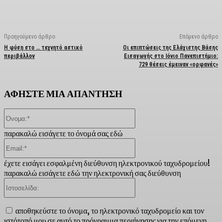
Προηγούμενο άρθρο
Επόμενο άρθρο
Η φύση στο … τεχνητό αστικό
Οι επιπτώσεις της Ελάχιστης Βάσης
περιβάλλον
Εισαγωγής στο Ιόνιο Πανεπιστήμιο:
729 θέσεις έμειναν «ορφανές»
ΑΦΗΣΤΕ ΜΙΑ ΑΠΑΝΤΗΣΗ
Όνομα:*
παρακαλώ εισάγετε το όνομά σας εδώ
Email:*
έχετε εισάγει εσφαλμένη διεύθυνση ηλεκτρονικού ταχυδρομείου!
παρακαλώ εισάγετε εδώ την ηλεκτρονική σας διεύθυνση
Ιστοσελίδα:
αποθηκεύστε το όνομα, το ηλεκτρονικό ταχυδρομείο και τον
ιστότοπό μου σε αυτό το πρόγραμμα περιήγησης για την επόμενη