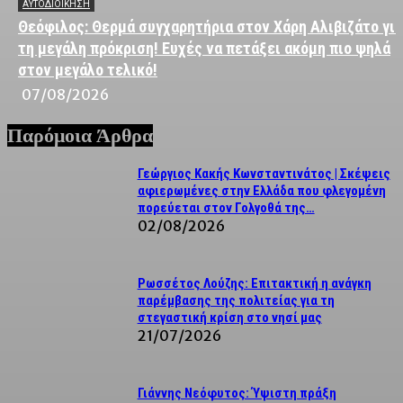
ΑΥΤΟΔΙΟΙΚΗΣΗ
Θεόφιλος: Θερμά συγχαρητήρια στον Χάρη Αλιβιζάτο για
τη μεγάλη πρόκριση! Ευχές να πετάξει ακόμη πιο ψηλά
στον μεγάλο τελικό!
07/08/2026
Παρόμοια Άρθρα
Γεώργιος Κακής Κωνσταντινάτος | Σκέψεις
αφιερωμένες στην Ελλάδα που φλεγομένη
πορεύεται στον Γολγοθά της…
02/08/2026
Ρωσσέτος Λούζης: Επιτακτική η ανάγκη
παρέμβασης της πολιτείας για τη
στεγαστική κρίση στο νησί μας
21/07/2026
Γιάννης Νεόφυτος: Ύψιστη πράξη