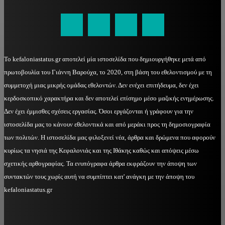
kefaloniastatus@gmail.com
Το kefaloniastatus.gr αποτελεί μία ιστοσελίδα που δημιουργήθηκε μετά από
πρωτοβουλία του Γιάννη Βαρούχα, το 2020, στη βάση του εθελοντισμού με τη
συμμετοχή μιας μικρής ομάδας εθελοντών. Δεν ενέχει επιτήδευμα, δεν έχει
κερδοσκοπικό χαρακτήρα και δεν αποτελεί επίσημο μέσο μαζικής ενημέρωσης.
Δεν έχει έμμισθες σχέσεις εργασίας. Όσοι εργάζονται ή γράφουν για την
ιστοσελίδα μας το κάνουν εθελοντικά και από μεράκι προς τη δημοσιογραφία
των πολιτών. Η ιστοσελίδα μας φιλοξενεί νέα, άρθρα και δρώμενα που αφορούν
κυρίως τα νησιά της Κεφαλονιάς και της Ιθάκης καθώς και απόψεις μέσω
σχετικής αρθογραφίας. Τα ενυπόγραφα άρθρα εκφράζουν την άποψη των
συντακτών τους χωρίς αυτή να συμπίπτει κατ' ανάγκη με την άποψη του
kefaloniastatus.gr