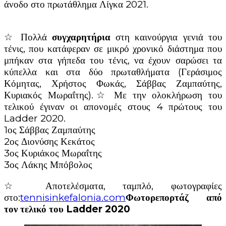
άνοδο στο πρωτάθλημα Λίγκα 2021.
☆ Πολλά
συγχαρητήρια
στη καινούργια γενιά του
τένις, που κατάφεραν σε μικρό χρονικό διάστημα που
μπήκαν στα γήπεδα του τένις, να έχουν σαρώσει τα
κύπελλα και στα δύο πρωταθλήματα (Γεράσιμος
Κόμητας, Χρήστος Φωκάς, Σάββας Ζαμπαύτης,
Κυριακός Μωραΐτης).☆ Με την ολοκλήρωση του
τελικού έγιναν οι απονομές στους 4 πρώτους του
Ladder 2020.
1ος Σάββας Ζαμπαύτης
2ος Διονύσης Κεκάτος
3ος Κυριάκος Μωραΐτης
3ος Λάκης Μπόβολος
☆ Αποτελέσματα, ταμπλό, φωτογραφίες
στο:
tennisinkefalonia.com
Φωτορεπορτάζ από
τον τελικό του
Ladder 2020