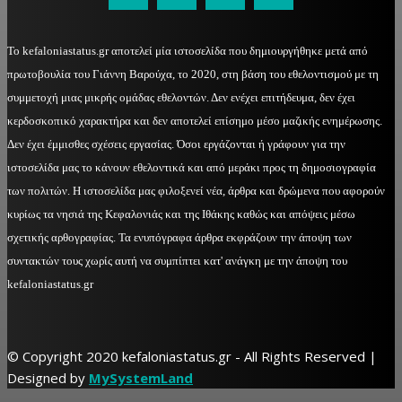
Το kefaloniastatus.gr αποτελεί μία ιστοσελίδα που δημιουργήθηκε μετά από
πρωτοβουλία του Γιάννη Βαρούχα, το 2020, στη βάση του εθελοντισμού με τη
συμμετοχή μιας μικρής ομάδας εθελοντών. Δεν ενέχει επιτήδευμα, δεν έχει
κερδοσκοπικό χαρακτήρα και δεν αποτελεί επίσημο μέσο μαζικής ενημέρωσης.
Δεν έχει έμμισθες σχέσεις εργασίας. Όσοι εργάζονται ή γράφουν για την
ιστοσελίδα μας το κάνουν εθελοντικά και από μεράκι προς τη δημοσιογραφία
των πολιτών. Η ιστοσελίδα μας φιλοξενεί νέα, άρθρα και δρώμενα που αφορούν
κυρίως τα νησιά της Κεφαλονιάς και της Ιθάκης καθώς και απόψεις μέσω
σχετικής αρθογραφίας. Τα ενυπόγραφα άρθρα εκφράζουν την άποψη των
συντακτών τους χωρίς αυτή να συμπίπτει κατ' ανάγκη με την άποψη του
kefaloniastatus.gr
© Copyright 2020 kefaloniastatus.gr - All Rights Reserved |
Designed by
MySystemLand