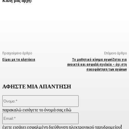
Καλή μας αρχή!
Facebook
X
Linkedin
Email
Vi
Προηγούμενο άρθρο
Επόμενο άρθρο
Είμαι με τα αλητάκια
Το μαθητικό κίνημα αγωνίζεται για
ανοικτά και ασφαλή σχολεία – όχι στη
συκοφάντηση των αγώνων
ΑΦΗΣΤΕ ΜΙΑ ΑΠΑΝΤΗΣΗ
Όνομα:*
παρακαλώ εισάγετε το όνομά σας εδώ
Email:*
έχετε εισάγει εσφαλμένη διεύθυνση ηλεκτρονικού ταχυδρομείου!