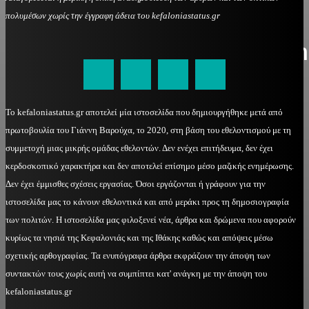
πολυμέσων χωρίς την έγγραφη άδεια του kefaloniastatus.gr
kefaloniastatus@gmail.com
Το kefaloniastatus.gr αποτελεί μία ιστοσελίδα που δημιουργήθηκε μετά από
πρωτοβουλία του Γιάννη Βαρούχα, το 2020, στη βάση του εθελοντισμού με τη
συμμετοχή μιας μικρής ομάδας εθελοντών. Δεν ενέχει επιτήδευμα, δεν έχει
κερδοσκοπικό χαρακτήρα και δεν αποτελεί επίσημο μέσο μαζικής ενημέρωσης.
Δεν έχει έμμισθες σχέσεις εργασίας. Όσοι εργάζονται ή γράφουν για την
ιστοσελίδα μας το κάνουν εθελοντικά και από μεράκι προς τη δημοσιογραφία
των πολιτών. Η ιστοσελίδα μας φιλοξενεί νέα, άρθρα και δρώμενα που αφορούν
κυρίως τα νησιά της Κεφαλονιάς και της Ιθάκης καθώς και απόψεις μέσω
σχετικής αρθογραφίας. Τα ενυπόγραφα άρθρα εκφράζουν την άποψη των
συντακτών τους χωρίς αυτή να συμπίπτει κατ' ανάγκη με την άποψη του
kefaloniastatus.gr