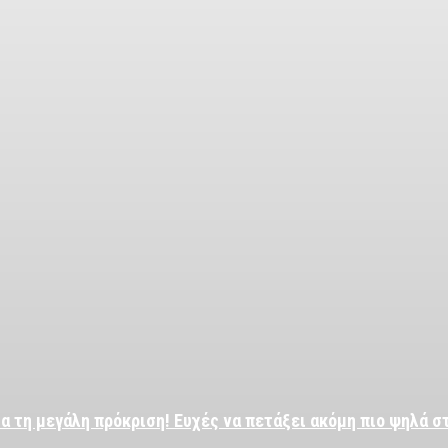
α τη μεγάλη πρόκριση! Ευχές να πετάξει ακόμη πιο ψηλά σ