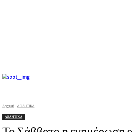
C
Παρασκευή 7 Αυγούστου 2026
32.9
Argostoli
kefalonias
Αρχική
ΑΘΛΗΤΙΚΑ
ΑΘΛΗΤΙΚΑ
Το Σάββατο η ενημέρωση α