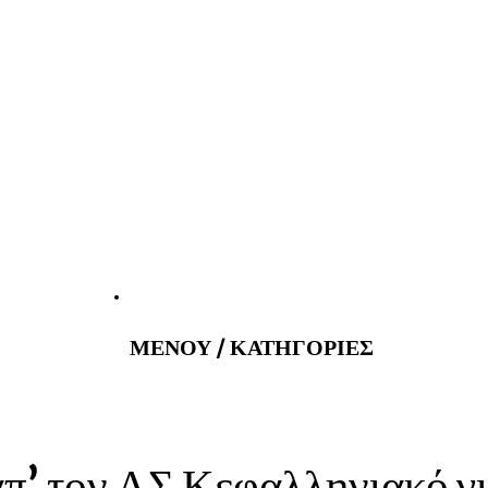
tatus@gmail.com
Εφημερεύοντα
ΜΕΝΟΥ / ΚΑΤΗΓΟΡΙΕΣ
π’ τον ΑΣ Κεφαλληνιακό γι