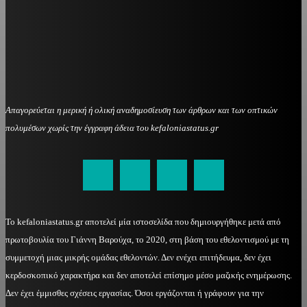
Απαγορεύεται η μερική ή ολική αναδημοσίευση των άρθρων και των οπτικών
πολυμέσων χωρίς την έγγραφη άδεια του kefaloniastatus.gr
kefaloniastatus@gmail.com
Το kefaloniastatus.gr αποτελεί μία ιστοσελίδα που δημιουργήθηκε μετά από
πρωτοβουλία του Γιάννη Βαρούχα, το 2020, στη βάση του εθελοντισμού με τη
συμμετοχή μιας μικρής ομάδας εθελοντών. Δεν ενέχει επιτήδευμα, δεν έχει
κερδοσκοπικό χαρακτήρα και δεν αποτελεί επίσημο μέσο μαζικής ενημέρωσης.
Δεν έχει έμμισθες σχέσεις εργασίας. Όσοι εργάζονται ή γράφουν για την