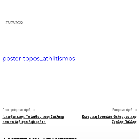
27/07/2022
poster-topos_athlitismos
Facebook
X
Linkedin
Email
Vi
Προηγούμενο άρθρο
Επόμενο άρθρο
Ιακωβάτειος: Το λάθος τους Σαίξπηρ
Κεντρική Συναυλία Φιλαρμονικής
από το Λιβιέρη Λιβιεράτο
Σχολής Πάλλης