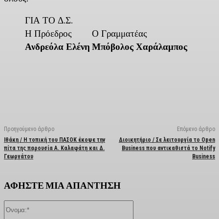
ΓΙΑ ΤΟ Δ.Σ.
Η Πρόεδρος
Ο Γραμματέας
Ανδρεόλα Ελένη
Μπόβολος Χαράλαμπος
Facebook
X
Linkedin
Email
Vi
Προηγούμενο άρθρο
Επόμενο άρθρο
Ιθάκη / Η τοπική του ΠΑΣΟΚ έκοψε την
Διοικητήριο / Σε λειτουργία το Open
πίτα της παρουσία Α. Καλαφάτη και Δ.
Business που αντικαθιστά το Notify
Γεωργάτου
Business
ΑΦΗΣΤΕ ΜΙΑ ΑΠΑΝΤΗΣΗ
Όνομα:*