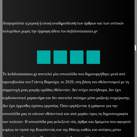
Απαγορεύεται η μερική ή ολική αναδημοσίευση των άρθρων και των οπτικών
πολυμέσων χωρίς την έγγραφη άδεια του kefaloniastatus.gr
kefaloniastatus@gmail.com
Το kefaloniastatus.gr αποτελεί μία ιστοσελίδα που δημιουργήθηκε μετά από
πρωτοβουλία του Γιάννη Βαρούχα, το 2020, στη βάση του εθελοντισμού με τη
συμμετοχή μιας μικρής ομάδας εθελοντών. Δεν ενέχει επιτήδευμα, δεν έχει
κερδοσκοπικό χαρακτήρα και δεν αποτελεί επίσημο μέσο μαζικής ενημέρωσης.
Δεν έχει έμμισθες σχέσεις εργασίας. Όσοι εργάζονται ή γράφουν για την
ιστοσελίδα μας το κάνουν εθελοντικά και από μεράκι προς τη δημοσιογραφία
των πολιτών. Η ιστοσελίδα μας φιλοξενεί νέα, άρθρα και δρώμενα που αφορούν
κυρίως τα νησιά της Κεφαλονιάς και της Ιθάκης καθώς και απόψεις μέσω