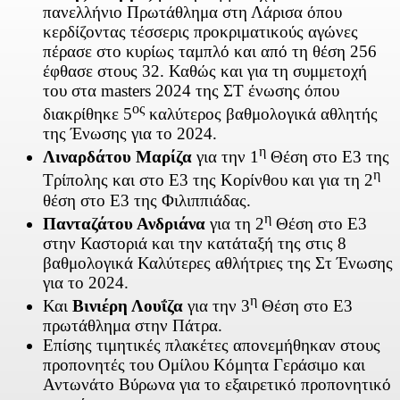
πανελλήνιο Πρωτάθλημα στη Λάρισα όπου
κερδίζοντας τέσσερις προκριματικούς αγώνες
πέρασε στο κυρίως ταμπλό και από τη θέση 256
έφθασε στους 32. Καθώς και για τη συμμετοχή
του στα masters 2024 της ΣΤ ένωσης όπου
ος
διακρίθηκε 5
καλύτερος βαθμολογικά αθλητής
της Ένωσης για το 2024.
η
Λιναρδάτου Μαρίζα
για την 1
Θέση στο Ε3 της
η
Τρίπολης και στο Ε3 της Κορίνθου και για τη 2
θέση στο Ε3 της Φιλιππιάδας.
η
Πανταζάτου Ανδριάνα
για τη 2
Θέση στο Ε3
στην Καστοριά και την κατάταξή της στις 8
βαθμολογικά Καλύτερες αθλήτριες της Στ Ένωσης
για το 2024.
η
Και
Βινιέρη Λουΐζα
για την 3
Θέση στο Ε3
πρωτάθλημα στην Πάτρα.
Επίσης τιμητικές πλακέτες απονεμήθηκαν στους
προπονητές του Ομίλου Κόμητα Γεράσιμο και
Αντωνάτο Βύρωνα για το εξαιρετικό προπονητικό