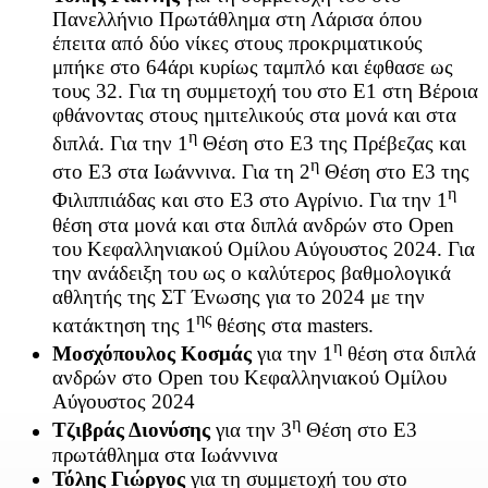
Πανελλήνιο Πρωτάθλημα στη Λάρισα όπου
έπειτα από δύο νίκες στους προκριματικούς
μπήκε στο 64άρι κυρίως ταμπλό και έφθασε ως
τους 32. Για τη συμμετοχή του στο Ε1 στη Βέροια
φθάνοντας στους ημιτελικούς στα μονά και στα
η
διπλά. Για την 1
Θέση στο Ε3 της Πρέβεζας και
η
στο Ε3 στα Ιωάννινα. Για τη 2
Θέση στο Ε3 της
η
Φιλιππιάδας και στο Ε3 στο Αγρίνιο. Για την 1
θέση στα μονά και στα διπλά ανδρών στο Open
του Κεφαλληνιακού Ομίλου Αύγουστος 2024. Για
την ανάδειξη του ως ο καλύτερος βαθμολογικά
αθλητής της ΣΤ Ένωσης για το 2024 με την
ης
κατάκτηση της 1
θέσης στα masters.
η
Μοσχόπουλος Κοσμάς
για την 1
θέση στα διπλά
ανδρών στο Open του Κεφαλληνιακού Ομίλου
Αύγουστος 2024
η
Τζιβράς Διονύσης
για την 3
Θέση στο Ε3
πρωτάθλημα στα Ιωάννινα
Τόλης Γιώργος
για τη συμμετοχή του στο