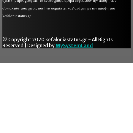
σχετικής αρθογραφίας. Τα ενυπόγραφα άρθρα εκφράζουν την άποψη των
συντακτών τους χωρίς αυτή να συμπίπτει κατ' ανάγκη με την άποψη του
kefaloniastatus.gr
© Copyright 2020 kefaloniastatus.gr - All Rights
Reserved | Designed by
MySystemLand