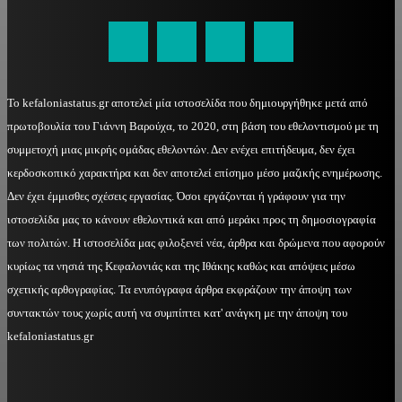
kefaloniastatus@gmail.com
Το kefaloniastatus.gr αποτελεί μία ιστοσελίδα που δημιουργήθηκε μετά από
πρωτοβουλία του Γιάννη Βαρούχα, το 2020, στη βάση του εθελοντισμού με τη
συμμετοχή μιας μικρής ομάδας εθελοντών. Δεν ενέχει επιτήδευμα, δεν έχει
κερδοσκοπικό χαρακτήρα και δεν αποτελεί επίσημο μέσο μαζικής ενημέρωσης.
Δεν έχει έμμισθες σχέσεις εργασίας. Όσοι εργάζονται ή γράφουν για την
ιστοσελίδα μας το κάνουν εθελοντικά και από μεράκι προς τη δημοσιογραφία
των πολιτών. Η ιστοσελίδα μας φιλοξενεί νέα, άρθρα και δρώμενα που αφορούν
κυρίως τα νησιά της Κεφαλονιάς και της Ιθάκης καθώς και απόψεις μέσω
σχετικής αρθογραφίας. Τα ενυπόγραφα άρθρα εκφράζουν την άποψη των
συντακτών τους χωρίς αυτή να συμπίπτει κατ' ανάγκη με την άποψη του
kefaloniastatus.gr