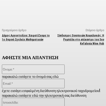
Facebook
X
Linkedin
Email
Vi
Προηγούμενο άρθρο
Επόμενο άρθρο
Δήμος Αργοστολίου: Χαιρετίζουμε το
Σύνδεσμος Οινοποιών Κεφαλονιάς: Η
1ο Θερινό Σχολείο Μαθηματικών
Ρομπόλα στο επίκεντρο του 5ου
Kefalonia Wine Hub
ΑΦΗΣΤΕ ΜΙΑ ΑΠΑΝΤΗΣΗ
Όνομα:*
παρακαλώ εισάγετε το όνομά σας εδώ
Email:*
έχετε εισάγει εσφαλμένη διεύθυνση ηλεκτρονικού ταχυδρομείου!
παρακαλώ εισάγετε εδώ την ηλεκτρονική σας διεύθυνση
Ιστοσελίδα: