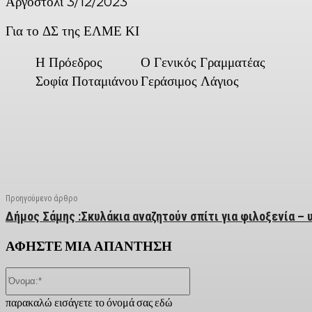
Αργοστόλι 3/12/2023
Για το ΔΣ της ΕΛΜΕ ΚΙ
Η Πρόεδρος
Ο Γενικός Γραμματέας
Σοφία Ποταμιάνου
Γεράσιμος Λάγιος
Facebook
X
Linkedin
Email
Vi
Προηγούμενο άρθρο
Δήμος Σάμης :Σκυλάκια αναζητούν σπίτι για φιλοξενία – 
ΑΦΗΣΤΕ ΜΙΑ ΑΠΑΝΤΗΣΗ
Όνομα:*
παρακαλώ εισάγετε το όνομά σας εδώ