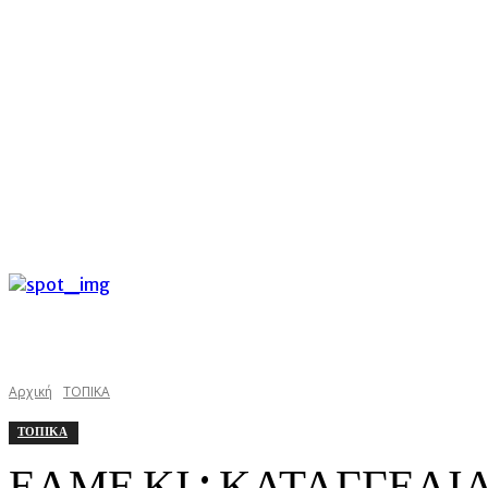
C
Πέμπτη 6 Αυγούστου 2026
26.5
Argostoli
kefaloniast
Αρχική
ΤΟΠΙΚΑ
ΤΟΠΙΚΑ
ΕΛΜΕ ΚΙ : ΚΑΤΑΓΓΕΛΙ