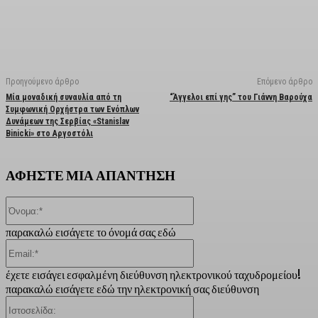
Facebook
X
Linkedin
Email
Vi
Προηγούμενο άρθρο
Επόμενο άρθρο
Μία μοναδική συναυλία από τη
“Άγγελοι επί γης” του Γιάννη Βαρούχα
Συμφωνική Ορχήστρα των Ενόπλων
Δυνάμεων της Σερβίας «Stanislav
Binicki» στο Αργοστόλι
ΑΦΗΣΤΕ ΜΙΑ ΑΠΑΝΤΗΣΗ
Όνομα:*
παρακαλώ εισάγετε το όνομά σας εδώ
Email:*
έχετε εισάγει εσφαλμένη διεύθυνση ηλεκτρονικού ταχυδρομείου!
παρακαλώ εισάγετε εδώ την ηλεκτρονική σας διεύθυνση
Ιστοσελίδα: