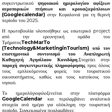
συγκεντρωτικού
ψηφιακού ημερολογίου αφίξεων
αεροπορικών πτήσεων και κρουαζιερόπλοιων
(
Googlecalendar
)
στην Κεφαλονιά για τη θερινή
περίοδο του 2025.
Η πρωτοβουλία υλοποιήθηκε ως εσωτερικό project
από την ερευνητική ομάδα του
Τμήματος
TechMarTo
(
Technology
&
MarketinginTourism
) υπό τον
επιστημονικό συντονισμό του Αναπληρωτή
Καθηγητή Αγησίλαου Κονιδάρη
.Στοχεύει στην
παροχή συγκεντρωτικής πληροφόρησης
προς όλους
τους εμπλεκόμενους φορείς του τουριστικού
οικοσυστήματος, καθώς και τους κατοίκους του
νησιού.
Το ημερολόγιοφιλοξενείται στην πλατφόρμα
GoogleCalendar
και περιλαμβάνει αναλυτικά
στοιχεία ανά ημέρα για ολόκληρη την τουριστική
περίοδο. Συγκεκριμένα περιλαμβάνει: