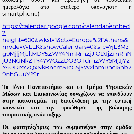
ημερολόγια από σταθερό υπολογιστή ή
smartphone):
https://calendar.google.com/calendar/embed
?
height=600&wkst=1&ctz=Europe%2FAthens&
mode=WEEK&showCalendars=0&src=YjE3Mz
g0MjljMjJkMDY5ZWY4NmRmZjJiODJjZmRhN
jU3NGNkZTY4YWQzZDQ3OTdmZWY5MjJjY2
Y4ODIxY2QxNkBncm91cC5jYWxlbmRhci5nb2
9nbGUuY29t
Το Ιόνιο Πανεπιστήμιο και το Τμήμα Ψηφιακών
Μέσων και Επικοινωνίας συνεχίζουν να επενδύουν
στην καινοτομία, τη διασύνδεση με την τοπική
κοινωνία και την προώθηση της βιώσιμης
τουριστικής ανάπτυξης.
Οι φοιτητές/τριες που συμμετείχαν στην ομάδα
έργου για τη δημιουργία του ημερολογίου είναι οι: