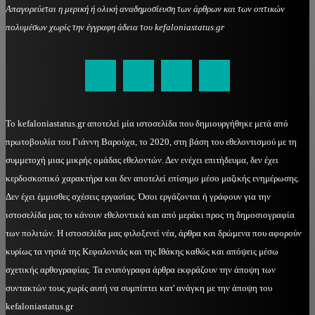
Απαγορεύεται η μερική ή ολική αναδημοσίευση των άρθρων και των οπτικών
πολυμέσων χωρίς την έγγραφη άδεια του kefaloniastatus.gr
kefaloniastatus@gmail.com
Το kefaloniastatus.gr αποτελεί μία ιστοσελίδα που δημιουργήθηκε μετά από
πρωτοβουλία του Γιάννη Βαρούχα, το 2020, στη βάση του εθελοντισμού με τη
συμμετοχή μιας μικρής ομάδας εθελοντών. Δεν ενέχει επιτήδευμα, δεν έχει
κερδοσκοπικό χαρακτήρα και δεν αποτελεί επίσημο μέσο μαζικής ενημέρωσης.
Δεν έχει έμμισθες σχέσεις εργασίας. Όσοι εργάζονται ή γράφουν για την
ιστοσελίδα μας το κάνουν εθελοντικά και από μεράκι προς τη δημοσιογραφία
των πολιτών. Η ιστοσελίδα μας φιλοξενεί νέα, άρθρα και δρώμενα που αφορούν
κυρίως τα νησιά της Κεφαλονιάς και της Ιθάκης καθώς και απόψεις μέσω
σχετικής αρθογραφίας. Τα ενυπόγραφα άρθρα εκφράζουν την άποψη των
συντακτών τους χωρίς αυτή να συμπίπτει κατ' ανάγκη με την άποψη του
kefaloniastatus.gr