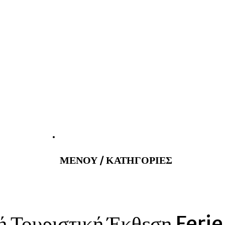
atus@gmail.com
Εφημερεύοντα 
ΜΕΝΟΥ / ΚΑΤΗΓΟΡΙΕΣ
θνή Τουριστική Έκθεση Fe