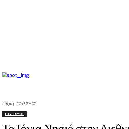
C
Πέμπτη 6 Αυγούστου 2026
29.4
Argostoli
kefaloniast
Αρχική
ΤΟΥΡΙΣΜΟΣ
ΤΟΥΡΙΣΜΟΣ
Τα Ιόνια Νησιά στην Διε