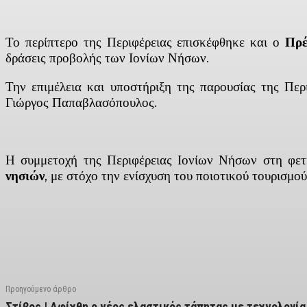
Το περίπτερο της Περιφέρειας επισκέφθηκε και ο
Πρέ
δράσεις προβολής των Ιονίων Νήσων.
Την επιμέλεια και υποστήριξη της παρουσίας της Πε
Γιώργος Παπαβλασόπουλος.
Η συμμετοχή της Περιφέρειας Ιονίων Νήσων στη φετ
νησιών
, με στόχο την ενίσχυση του ποιοτικού τουρισμο
Facebook
X
Linkedin
Email
Vi
Προηγούμενο άρθρο
Στίβος | Αφίχθη ο νέος ελαστικός τάπητας με τεχνολογία