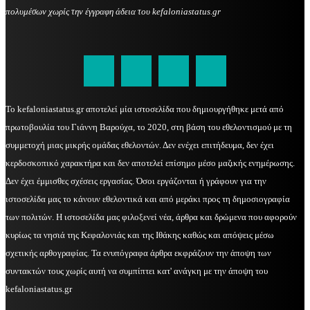
πολυμέσων χωρίς την έγγραφη άδεια του kefaloniastatus.gr
kefaloniastatus@gmail.com
Το kefaloniastatus.gr αποτελεί μία ιστοσελίδα που δημιουργήθηκε μετά από
πρωτοβουλία του Γιάννη Βαρούχα, το 2020, στη βάση του εθελοντισμού με τη
συμμετοχή μιας μικρής ομάδας εθελοντών. Δεν ενέχει επιτήδευμα, δεν έχει
κερδοσκοπικό χαρακτήρα και δεν αποτελεί επίσημο μέσο μαζικής ενημέρωσης.
Δεν έχει έμμισθες σχέσεις εργασίας. Όσοι εργάζονται ή γράφουν για την
ιστοσελίδα μας το κάνουν εθελοντικά και από μεράκι προς τη δημοσιογραφία
των πολιτών. Η ιστοσελίδα μας φιλοξενεί νέα, άρθρα και δρώμενα που αφορούν
κυρίως τα νησιά της Κεφαλονιάς και της Ιθάκης καθώς και απόψεις μέσω
σχετικής αρθογραφίας. Τα ενυπόγραφα άρθρα εκφράζουν την άποψη των
συντακτών τους χωρίς αυτή να συμπίπτει κατ' ανάγκη με την άποψη του
kefaloniastatus.gr