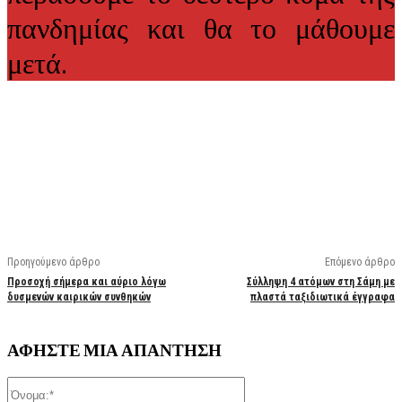
πανδημίας και θα το μάθουμε
μετά.
Facebook
X
Linkedin
Email
Vi
Προηγούμενο άρθρο
Επόμενο άρθρο
Προσοχή σήμερα και αύριο λόγω
Σύλληψη 4 ατόμων στη Σάμη με
δυσμενών καιρικών συνθηκών
πλαστά ταξιδιωτικά έγγραφα
ΑΦΗΣΤΕ ΜΙΑ ΑΠΑΝΤΗΣΗ
Όνομα:*