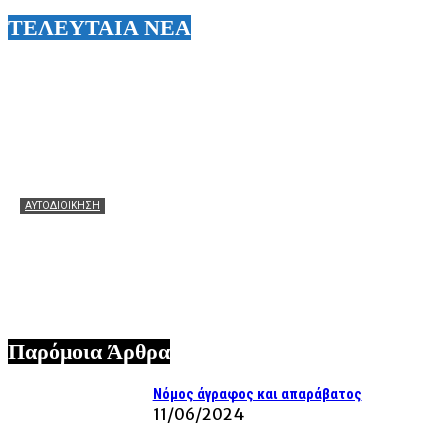
ΤΕΛΕΥΤΑΙΑ ΝΕΑ
ΑΥΤΟΔΙΟΙΚΗΣΗ
Θεόφιλος: Θερμά συγχαρητήρια στον Χάρη Αλιβιζάτο για
τη μεγάλη πρόκριση! Ευχές να πετάξει ακόμη πιο ψηλά
στον μεγάλο τελικό!
07/08/2026
Παρόμοια Άρθρα
Νόμος άγραφος και απαράβατος
11/06/2024