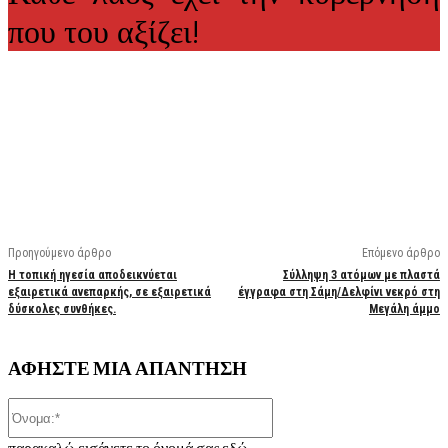
που του αξίζει!
Facebook
X
Linkedin
Email
Vi
Προηγούμενο άρθρο
Επόμενο άρθρο
Η τοπική ηγεσία αποδεικνύεται
Σύλληψη 3 ατόμων με πλαστά
εξαιρετικά ανεπαρκής, σε εξαιρετικά
έγγραφα στη Σάμη/Δελφίνι νεκρό στη
δύσκολες συνθήκες.
Μεγάλη άμμο
ΑΦΗΣΤΕ ΜΙΑ ΑΠΑΝΤΗΣΗ
Όνομα:*