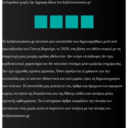
πολυμέσων χωρίς την έγγραφη άδεια του kefaloniastatus.gr
kefaloniastatus@gmail.com
Το kefaloniastatus.gr αποτελεί μία ιστοσελίδα που δημιουργήθηκε μετά από
πρωτοβουλία του Γιάννη Βαρούχα, το 2020, στη βάση του εθελοντισμού με τη
συμμετοχή μιας μικρής ομάδας εθελοντών. Δεν ενέχει επιτήδευμα, δεν έχει
κερδοσκοπικό χαρακτήρα και δεν αποτελεί επίσημο μέσο μαζικής ενημέρωσης.
Δεν έχει έμμισθες σχέσεις εργασίας. Όσοι εργάζονται ή γράφουν για την
ιστοσελίδα μας το κάνουν εθελοντικά και από μεράκι προς τη δημοσιογραφία
των πολιτών. Η ιστοσελίδα μας φιλοξενεί νέα, άρθρα και δρώμενα που αφορούν
κυρίως τα νησιά της Κεφαλονιάς και της Ιθάκης καθώς και απόψεις μέσω
σχετικής αρθογραφίας. Τα ενυπόγραφα άρθρα εκφράζουν την άποψη των
συντακτών τους χωρίς αυτή να συμπίπτει κατ' ανάγκη με την άποψη του
kefaloniastatus.gr