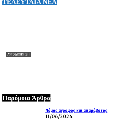
ΤΕΛΕΥΤΑΙΑ ΝΕΑ
ΑΥΤΟΔΙΟΙΚΗΣΗ
Θεόφιλος: Θερμά συγχαρητήρια στον Χάρη Αλιβιζάτο για
τη μεγάλη πρόκριση! Ευχές να πετάξει ακόμη πιο ψηλά
στον μεγάλο τελικό!
07/08/2026
Παρόμοια Άρθρα
Νόμος άγραφος και απαράβατος
11/06/2024