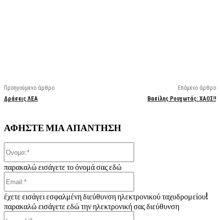
Facebook
X
Linkedin
Email
Vi
Προηγούμενο άρθρο
Επόμενο άρθρο
Δράσεις ΛΕΑ
Βασίλης Ρουχωτάς:
ΧΑΟΣ!!
ΑΦΗΣΤΕ ΜΙΑ ΑΠΑΝΤΗΣΗ
Όνομα:*
παρακαλώ εισάγετε το όνομά σας εδώ
Email:*
έχετε εισάγει εσφαλμένη διεύθυνση ηλεκτρονικού ταχυδρομείου!
παρακαλώ εισάγετε εδώ την ηλεκτρονική σας διεύθυνση
Ιστοσελίδα: