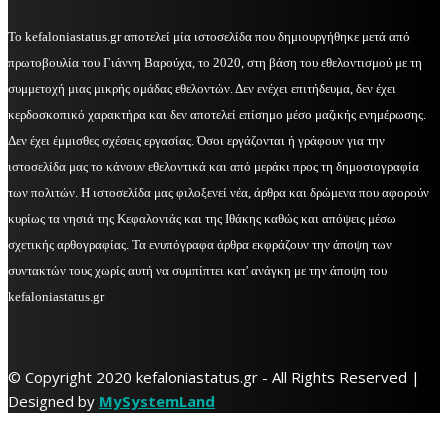
Το kefaloniastatus.gr αποτελεί μία ιστοσελίδα που δημιουργήθηκε μετά από
πρωτοβουλία του Γιάννη Βαρούχα, το 2020, στη βάση του εθελοντισμού με τη
συμμετοχή μιας μικρής ομάδας εθελοντών. Δεν ενέχει επιτήδευμα, δεν έχει
κερδοσκοπικό χαρακτήρα και δεν αποτελεί επίσημο μέσο μαζικής ενημέρωσης.
Δεν έχει έμμισθες σχέσεις εργασίας. Όσοι εργάζονται ή γράφουν για την
ιστοσελίδα μας το κάνουν εθελοντικά και από μεράκι προς τη δημοσιογραφία
των πολιτών. Η ιστοσελίδα μας φιλοξενεί νέα, άρθρα και δρώμενα που αφορούν
κυρίως τα νησιά της Κεφαλονιάς και της Ιθάκης καθώς και απόψεις μέσω
σχετικής αρθογραφίας. Τα ενυπόγραφα άρθρα εκφράζουν την άποψη των
συντακτών τους χωρίς αυτή να συμπίπτει κατ' ανάγκη με την άποψη του
kefaloniastatus.gr
© Copyright 2020 kefaloniastatus.gr - All Rights Reserved |
Designed by
MySystemLand