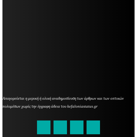
Απαγορεύεται η μερική ή ολική αναδημοσίευση των άρθρων και των οπτικών
πολυμέσων χωρίς την έγγραφη άδεια του kefaloniastatus.gr
kefaloniastatus@gmail.com