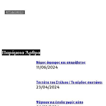
ΑΥΤΟΔΙΟΙΚΗΣΗ
Ο Δήμος Αργοστολίου περνά δυναμικά στη σύγχρονη
ψηφιακή εποχή: Υλοποίηση του εμβληματικού έργου
«Δράσεις Ψηφιακού Μετασχηματισμού του Δήμου
Αργοστολίου»
05/08/2026
Παρόμοια Άρθρα
Νόμος άγραφος και απαράβατος
11/06/2024
Τσιτάτα του Στέλιου / Το κέρδος σκοτώνει
23/04/2024
Ψάχνουν για έσοδα χωρίς κόπο