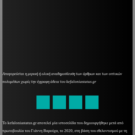
Απαγορεύεται η μερική ή ολική αναδημοσίευση των άρθρων και των οπτικών
πολυμέσων χωρίς την έγγραφη άδεια του kefaloniastatus.gr
kefaloniastatus@gmail.com
Το kefaloniastatus.gr αποτελεί μία ιστοσελίδα που δημιουργήθηκε μετά από
πρωτοβουλία του Γιάννη Βαρούχα, το 2020, στη βάση του εθελοντισμού με τη