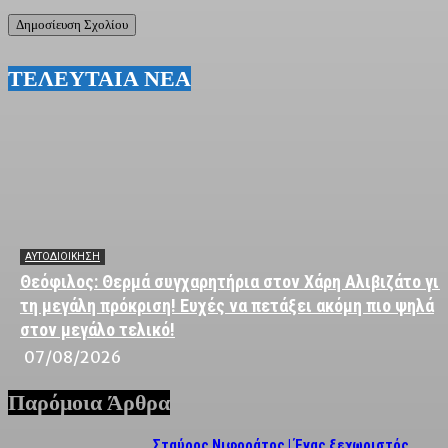
ΤΕΛΕΥΤΑΙΑ ΝΕΑ
ΑΥΤΟΔΙΟΙΚΗΣΗ
Θεόφιλος: Θερμά συγχαρητήρια στον Χάρη Αλιβιζάτο για
τη μεγάλη πρόκριση! Ευχές να πετάξει ακόμη πιο ψηλά
στον μεγάλο τελικό!
07/08/2026
Παρόμοια Άρθρα
Σταύρος Νιφοράτος | Ένας ξεχωριστός