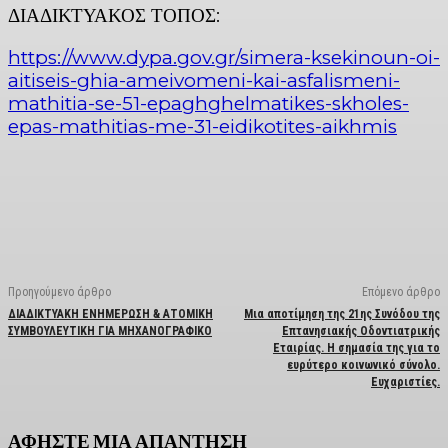
ΔΙΑΔΙΚΤΥΑΚΟΣ ΤΟΠΟΣ:
https://www.dypa.gov.gr/simera-ksekinoun-oi-
aitiseis-ghia-ameivomeni-kai-asfalismeni-
mathitia-se-51-epaghghelmatikes-skholes-
epas-mathitias-me-31-eidikotites-aikhmis
Facebook
X
Linkedin
Email
Vi
Προηγούμενο άρθρο
Επόμενο άρθρο
ΔΙΑΔΙΚΤΥΑΚΗ ΕΝΗΜΕΡΩΣΗ & ΑΤΟΜΙΚΗ
Μια αποτίμηση της 21ης Συνόδου της
ΣΥΜΒΟΥΛΕΥΤΙΚΗ ΓΙΑ ΜΗΧΑΝΟΓΡΑΦΙΚΟ
Επτανησιακής Οδοντιατρικής
Εταιρίας. Η σημασία της για το
ευρύτερο κοινωνικό σύνολο.
Ευχαριστίες.
ΑΦΗΣΤΕ ΜΙΑ ΑΠΑΝΤΗΣΗ