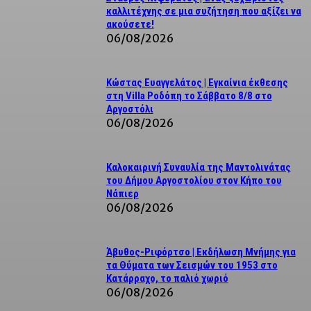
καλλιτέχνης σε μια συζήτηση που αξίζει να
ακούσετε!
06/08/2026
Κώστας Ευαγγελάτος | Εγκαίνια έκθεσης
στη Villa Ροδόπη το Σάββατο 8/8 στο
Αργοστόλι
06/08/2026
Καλοκαιρινή Συναυλία της Μαντολινάτας
του Δήμου Αργοστολίου στον Κήπο του
Νάπιερ
06/08/2026
Άβυθος-Ριφόρτσο | Εκδήλωση Μνήμης για
τα Θύματα των Σεισμών του 1953 στο
Κατάρραχο, το παλιό χωριό
06/08/2026