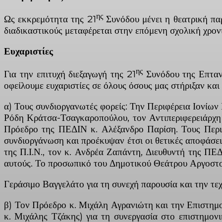
ης
Ως εκκρεμότητα της 21
Συνόδου μένει η θεατρική πα
διαδικαστικούς μεταφέρεται στην επόμενη σχολική χρονι
Ευχαριστίες
ης
Για την επιτυχή διεξαγωγή της 21
Συνόδου της Επτανη
οφείλουμε ευχαριστίες σε όλους όσους μας στήριξαν κα
α) Τους συνδιοργανωτές φορείς: Την Περιφέρεια Ιονί
Ρόδη Κράτσα-Τσαγκαροπούλου, τον Αντιπεριφερειάρχη 
Πρόεδρο της ΠΕΔΙΝ κ. Αλέξανδρο Παρίση. Τους Περιφ
συνδιοργάνωση και προέκυψαν έτσι οι θετικές αποφάσε
της Π.Ι.Ν., τον κ. Ανδρέα Ζαπάντη, Διευθυντή της ΠΕ
αυτούς. Το προσωπικό του Δημοτικού Θεάτρου Αργοστο
Γεράσιμο Βαγγελάτο για τη συνεχή παρουσία και την τεχ
β) Τον Πρόεδρο κ. Μιχάλη Αγρανιώτη και την Επιστημ
κ. Μιχάλης Τζάκης) για τη συνεργασία στο επιστημο