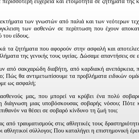
περισσότερη ευχέρεια και ετοιμότητα σε ζητήματα της 
νεκτήματα των γνωστών από παλιά και των νεότερων τε
 σύγκλειση των ασθενών σε περίπτωση που έχουν αποκα
ύ του είδους.
δικά τα ζητήματα που αφορούν στην ασφαλή και αποτελ
λήματα της γενικής τους υγείας. Δώσαμε απαντήσεις σε 
υν από σακχαρώδη διαβήτη, από καρδιακή ανεπάρκεια,
ο; Πώς θα αντιμετωπίσουμε τα προβλήματα ειδικών ομάδ
υμε ως ασφαλή;
σθενούς μας, που μπορεί να κρύβει ένα πολύ σοβαρ
η διάγνωση μιας υποβόσκουσας σοβαρής νόσου; Πότε κ
 πιθανόν να θέσει σε σοβαρό κίνδυνο τη ζωή του;
ς από τραυματισμούς στις αθλητικές τους δραστηριότητ
 αθλητικοί σύλλογοι; Που καταλήγει η επιστημονική έρευν