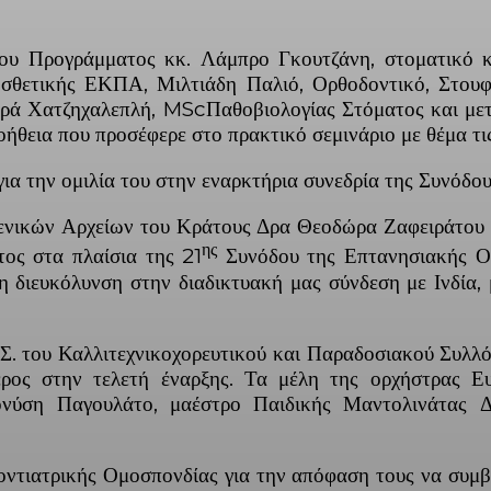
ς του Προγράμματος κκ. Λάμπρο Γκουτζάνη, στοματικό
ετικής ΕΚΠΑ, Μιλτιάδη Παλιό, Ορθοδοντικό, Στουφ
ρά Χατζηχαλεπλή, MScΠαθοβιολογίας Στόματος και με
οήθεια που προσέφερε στο πρακτικό σεμινάριο με θέμα τι
α την ομιλία του στην εναρκτήρια συνεδρία της Συνόδου
ενικών Αρχείων του Κράτους Δρα Θεοδώρα Ζαφειράτου κ
ης
ος στα πλαίσια της 21
Συνόδου της Επτανησιακής Οδ
τη διευκόλυνση στην διαδικτυακή μας σύνδεση με Ινδί
.Σ. του Καλλιτεχνικοχορευτικού και Παραδοσιακού Συλ
ρος στην τελετή έναρξης. Τα μέλη της ορχήστρας Ευ
ονύση Παγουλάτο, μαέστρο Παιδικής Μαντολινάτας 
δοντιατρικής Ομοσπονδίας για την απόφαση τους να συ