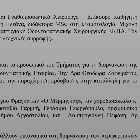
 και Γναθοπροσωπικό Χειρουργό – Επίκουρο Καθηγητή
ή Ελεάνα, διδάκτορα MSc στη Στοματολογία, Μιχάλη
ταπτυχιακή Οδοντοφατνιακής Χειρουργικής ΕΚΠΑ. Τον
ς «τεχνικές συρραφής».
.
αι το προσωπικό του Τμήματος για τη διοργάνωση της
οντιατρικής Εταιρίας. Την Δρα Θεοδώρα Ζαφειράτου,
α, με την παραχώρηση πρόσβασης στην κατάλληλη για το
λόγου Φραγκάτων «Ο Μέρμηγκας», τον χοροδιδάσκαλο κ.
σταθία Γαρμπή, Γεράσιμο Γεωργόπουλο, αρχιμουσικό
Δήμου Αργοστολίου, και Λαμπρογιάννη Πεφάνη, Δρ
μβάλλουν οικονομικά στη διοργάνωση των περιφερειακών