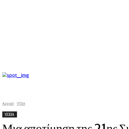
C
Σάββατο 8 Αυγούστου 2026
31.3
Argostoli
kefaloniast
Αρχική
YΓΕΙΑ
YΓΕΙΑ
Μια αποτίμηση της 21ης Σ