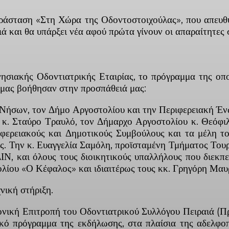
ράσταση «Στη Χώρα της Οδοντοστοιχούλας», που απευθύ
ά και θα υπάρξει νέα αφού πρώτα γίνουν οι απαραίτητες 
σιακής Οδοντιατρικής Εταιρίας, το πρόγραμμα της οπο
ι μας βοήθησαν στην προσπάθειά μας:
ων Νήσων, τον Δήμο Αργοστολίου και την Περιφερειακή 
κ. Σταύρο Τραυλό, τον Δήμαρχο Αργοστολίου κ. Θεόφιλο
ερειακούς και Δημοτικούς Συμβούλους και τα μέλη το
ις. Την κ. Ευαγγελία Σαμόλη, προϊσταμένη Τμήματος Το
ΔΙΝ, και όλους τους διοικητικούς υπαλλήλους που διεκπ
λίου «Ο Κέφαλος» και ιδιαιτέρως τους κκ. Γρηγόρη Μαυ
νική στήριξη.
ονική Επιτροπή του Οδοντιατρικού Συλλόγου Πειραιά 
νικό πρόγραμμα της εκδήλωσης, στα πλαίσια της αδελφ