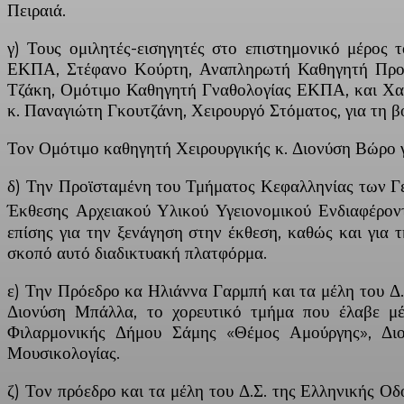
Πειραιά.
γ) Τους ομιλητές-εισηγητές στο επιστημονικό μέρο
ΕΚΠΑ, Στέφανο Κούρτη, Αναπληρωτή Καθηγητή Προσθ
Τζάκη, Ομότιμο Καθηγητή Γναθολογίας ΕΚΠΑ, και Χα
κ. Παναγιώτη Γκουτζάνη, Χειρουργό Στόματος, για τη β
Τον Ομότιμο καθηγητή Χειρουργικής κ. Διονύση Βώρο γι
δ) Την Προϊσταμένη του Τμήματος Κεφαλληνίας των Γ
Έκθεσης Αρχειακού Υλικού Υγειονομικού Ενδιαφέροντ
επίσης για την ξενάγηση στην έκθεση, καθώς και για 
σκοπό αυτό διαδικτυακή πλατφόρμα.
ε) Την Πρόεδρο κα Ηλιάννα Γαρμπή και τα μέλη του Δ
Διονύση Μπάλλα, το χορευτικό τμήμα που έλαβε μέ
Φιλαρμονικής Δήμου Σάμης «Θέμος Αμούργης», Δι
Μουσικολογίας.
ζ) Τον πρόεδρο και τα μέλη του Δ.Σ. της Ελληνικής Ο