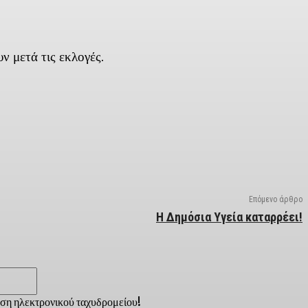
υν μετά τις εκλογές.
Επόμενο άρθρο
Η Δημόσια Υγεία καταρρέει!
Email:*
νση ηλεκτρονικού ταχυδρομείου!