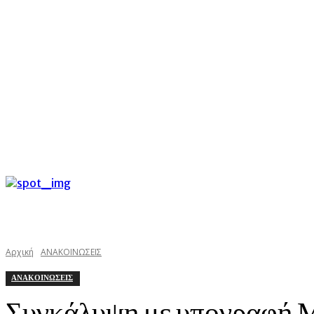
C
Παρασκευή 7 Αυγούστου 2026
27
Argostoli
kefaloniast
Αρχική
ΑΝΑΚΟΙΝΩΣΕΙΣ
ΑΝΑΚΟΙΝΩΣΕΙΣ
Συγκάλυψη με υπογραφή 