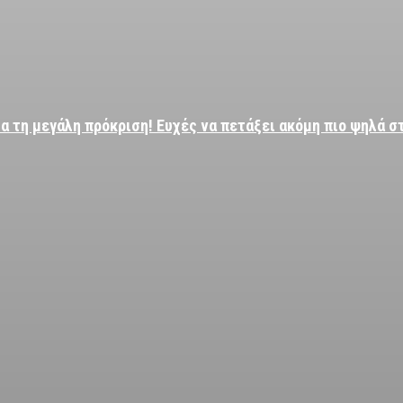
α τη μεγάλη πρόκριση! Ευχές να πετάξει ακόμη πιο ψηλά σ