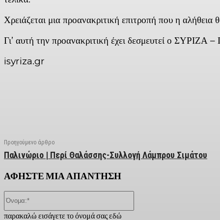
Χρειάζεται μια προανακριτική επιτροπή που η αλήθεια θ
Γι’ αυτή την προανακριτική έχει δεσμευτεί ο ΣΥΡΙΖΑ – 
isyriza.gr
Facebook
X
Linkedin
Email
Vi
Προηγούμενο άρθρο
Παλινώριο | Περί Θαλάσσης-Συλλογή Λάμπρου Σιμάτου
ΑΦΗΣΤΕ ΜΙΑ ΑΠΑΝΤΗΣΗ
Όνομα:*
παρακαλώ εισάγετε το όνομά σας εδώ