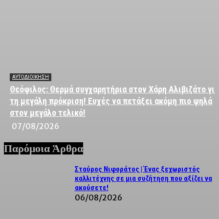
ΑΥΤΟΔΙΟΙΚΗΣΗ
Θεόφιλος: Θερμά συγχαρητήρια στον Χάρη Αλιβιζάτο για
τη μεγάλη πρόκριση! Ευχές να πετάξει ακόμη πιο ψηλά
στον μεγάλο τελικό!
07/08/2026
Παρόμοια Άρθρα
Σταύρος Νιφοράτος | Ένας ξεχωριστός
καλλιτέχνης σε μια συζήτηση που αξίζει να
ακούσετε!
06/08/2026