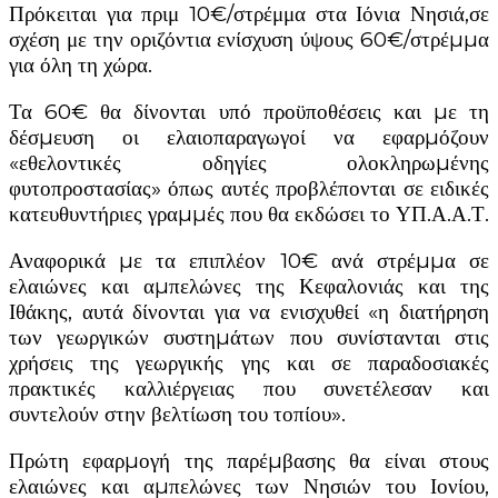
Πρόκειται για πριμ 10€/στρέμμα στα Ιόνια Νησιά,σε
σχέση με την οριζόντια ενίσχυση ύψους 60€/στρέµµα
για όλη τη χώρα.
Τα 60€ θα δίνονται υπό προϋποθέσεις και µε τη
δέσµευση οι ελαιοπαραγωγοί να εφαρµόζουν
«εθελοντικές οδηγίες ολοκληρωµένης
φυτοπροστασίας» όπως αυτές προβλέπονται σε ειδικές
κατευθυντήριες γραµµές που θα εκδώσει το ΥΠ.Α.Α.Τ.
Αναφορικά µε τα επιπλέον 10€ ανά στρέµµα σε
ελαιώνες και αµπελώνες της Κεφαλονιάς και της
Ιθάκης, αυτά δίνονται για να ενισχυθεί «η διατήρηση
των γεωργικών συστηµάτων που συνίστανται στις
χρήσεις της γεωργικής γης και σε παραδοσιακές
πρακτικές καλλιέργειας που συνετέλεσαν και
συντελούν στην βελτίωση του τοπίου».
Πρώτη εφαρµογή της παρέµβασης θα είναι στους
ελαιώνες και αµπελώνες των Νησιών του Ιονίου,