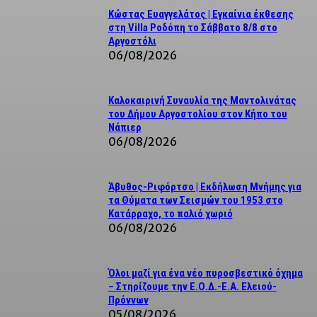
Κώστας Ευαγγελάτος | Εγκαίνια έκθεσης
στη Villa Ροδόπη το Σάββατο 8/8 στο
Αργοστόλι
06/08/2026
Καλοκαιρινή Συναυλία της Μαντολινάτας
του Δήμου Αργοστολίου στον Κήπο του
Νάπιερ
06/08/2026
Άβυθος-Ριφόρτσο | Εκδήλωση Μνήμης για
τα Θύματα των Σεισμών του 1953 στο
Κατάρραχο, το παλιό χωριό
06/08/2026
Όλοι μαζί για ένα νέο πυροσβεστικό όχημα
– Στηρίζουμε την Ε.Ο.Δ.-Ε.Α. Ελειού-
Πρόννων
05/08/2026