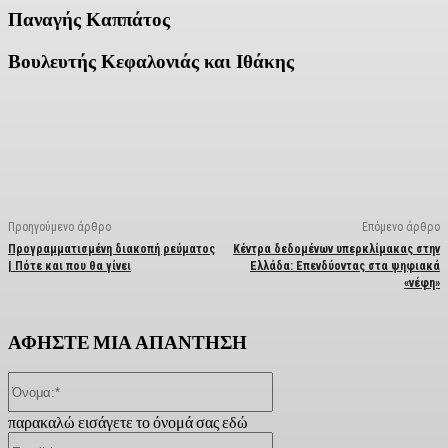
Παναγής Καππάτος
Βουλευτής Κεφαλονιάς και Ιθάκης
Facebook
X
Linkedin
Email
Vi
Προηγούμενο άρθρο
Επόμενο άρθρο
Προγραμματισμένη διακοπή ρεύματος
Κέντρα δεδομένων υπερκλίμακας στην
| Πότε και που θα γίνει
Ελλάδα: Επενδύοντας στα ψηφιακά
«νέφη»
ΑΦΗΣΤΕ ΜΙΑ ΑΠΑΝΤΗΣΗ
Όνομα:*
παρακαλώ εισάγετε το όνομά σας εδώ
Email:*