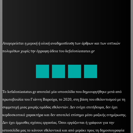
Απαγορεύεται η μερική ή ολική αναδημοσίευση των άρθρων και των οπτικών
πολυμέσων χωρίς την έγγραφη άδεια του kefaloniastatus.gr
kefaloniastatus@gmail.com
Το kefaloniastatus.gr αποτελεί μία ιστοσελίδα που δημιουργήθηκε μετά από
πρωτοβουλία του Γιάννη Βαρούχα, το 2020, στη βάση του εθελοντισμού με τη
συμμετοχή μιας μικρής ομάδας εθελοντών. Δεν ενέχει επιτήδευμα, δεν έχει
κερδοσκοπικό χαρακτήρα και δεν αποτελεί επίσημο μέσο μαζικής ενημέρωσης.
Δεν έχει έμμισθες σχέσεις εργασίας. Όσοι εργάζονται ή γράφουν για την
ιστοσελίδα μας το κάνουν εθελοντικά και από μεράκι προς τη δημοσιογραφία