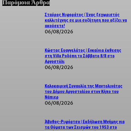
Παρόμοια Άρθρα
Σταύρος Νιφοράτος | Ένας ξεχωριστός
καλλιτέχνης σε μια συζήτηση που αξίζει να
ακούσετε!
06/08/2026
Κώστας Ευαγγελάτος | Εγκαίνια έκθεσης
στη Villa Ροδόπη το Σάββατο 8/8 στο
Αργοστόλι
06/08/2026
Καλοκαιρινή Συναυλία της Μαντολινάτας
του Δήμου Αργοστολίου στον Κήπο του
Νάπιερ
06/08/2026
Άβυθος-Ριφόρτσο | Εκδήλωση Μνήμης για
τα Θύματα των Σεισμών του 1953 στο