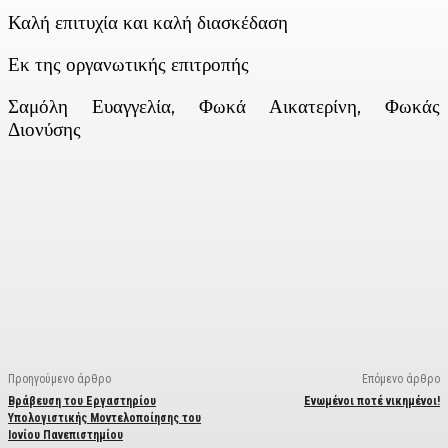
Καλή επιτυχία και καλή διασκέδαση
Εκ της οργανωτικής επιτροπής
Σαμόλη Ευαγγελία, Φωκά Αικατερίνη, Φωκάς
Διονύσης
Facebook
X
Linkedin
Email
Vi
Προηγούμενο άρθρο
Επόμενο άρθρο
Βράβευση του Εργαστηρίου
Ενωμένοι ποτέ νικημένοι!
Υπολογιστικής Μοντελοποίησης του
Ιονίου Πανεπιστημίου