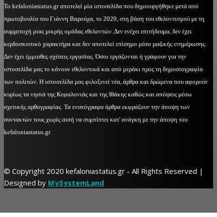
Το kefaloniastatus.gr αποτελεί μία ιστοσελίδα που δημιουργήθηκε μετά από
πρωτοβουλία του Γιάννη Βαρούχα, το 2020, στη βάση του εθελοντισμού με τη
συμμετοχή μιας μικρής ομάδας εθελοντών. Δεν ενέχει επιτήδευμα, δεν έχει
κερδοσκοπικό χαρακτήρα και δεν αποτελεί επίσημο μέσο μαζικής ενημέρωσης.
Δεν έχει έμμισθες σχέσεις εργασίας. Όσοι εργάζονται ή γράφουν για την
ιστοσελίδα μας το κάνουν εθελοντικά και από μεράκι προς τη δημοσιογραφία
των πολιτών. Η ιστοσελίδα μας φιλοξενεί νέα, άρθρα και δρώμενα που αφορούν
κυρίως τα νησιά της Κεφαλονιάς και της Ιθάκης καθώς και απόψεις μέσω
σχετικής αρθογραφίας. Τα ενυπόγραφα άρθρα εκφράζουν την άποψη των
συντακτών τους χωρίς αυτή να συμπίπτει κατ' ανάγκη με την άποψη του
kefaloniastatus.gr
© Copyright 2020 kefaloniastatus.gr - All Rights Reserved |
Designed by
MySystemLand