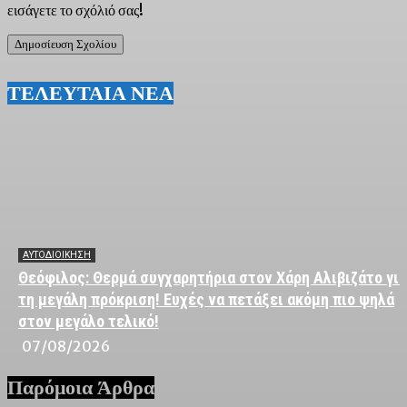
εισάγετε το σχόλιό σας!
ΤΕΛΕΥΤΑΙΑ ΝΕΑ
ΑΥΤΟΔΙΟΙΚΗΣΗ
Θεόφιλος: Θερμά συγχαρητήρια στον Χάρη Αλιβιζάτο για
τη μεγάλη πρόκριση! Ευχές να πετάξει ακόμη πιο ψηλά
στον μεγάλο τελικό!
07/08/2026
Παρόμοια Άρθρα