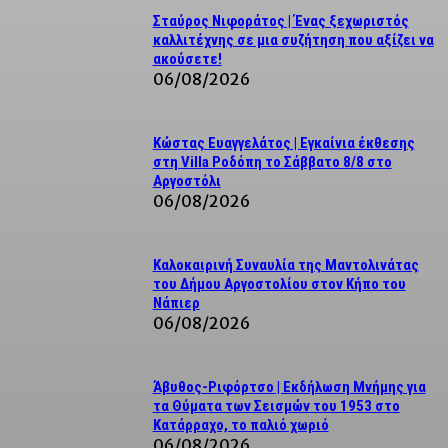
Σταύρος Νιφοράτος | Ένας ξεχωριστός
καλλιτέχνης σε μια συζήτηση που αξίζει να
ακούσετε!
06/08/2026
Κώστας Ευαγγελάτος | Εγκαίνια έκθεσης
στη Villa Ροδόπη το Σάββατο 8/8 στο
Αργοστόλι
06/08/2026
Καλοκαιρινή Συναυλία της Μαντολινάτας
του Δήμου Αργοστολίου στον Κήπο του
Νάπιερ
06/08/2026
Άβυθος-Ριφόρτσο | Εκδήλωση Μνήμης για
τα Θύματα των Σεισμών του 1953 στο
Κατάρραχο, το παλιό χωριό
06/08/2026