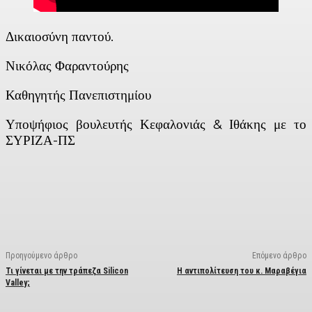
Δικαιοσύνη παντού.
Νικόλας Φαραντούρης
Καθηγητής Πανεπιστημίου
Υποψήφιος βουλευτής Κεφαλονιάς & Ιθάκης με το
ΣΥΡΙΖΑ-ΠΣ
Facebook
X
Linkedin
Email
Vi
Προηγούμενο άρθρο
Επόμενο άρθρο
Τι γίνεται με την τράπεζα Silicon
Η αντιπολίτευση του κ. Μαραβέγια
Valley;