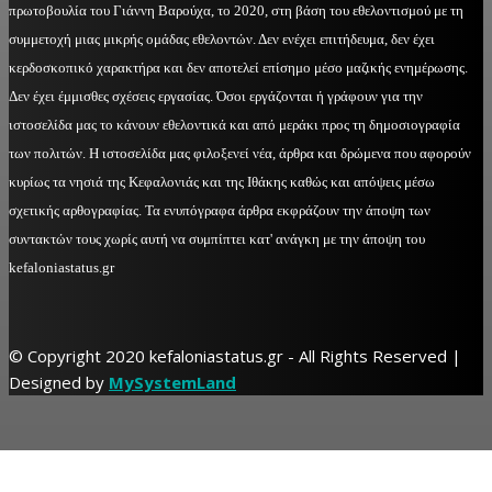
πρωτοβουλία του Γιάννη Βαρούχα, το 2020, στη βάση του εθελοντισμού με τη
συμμετοχή μιας μικρής ομάδας εθελοντών. Δεν ενέχει επιτήδευμα, δεν έχει
κερδοσκοπικό χαρακτήρα και δεν αποτελεί επίσημο μέσο μαζικής ενημέρωσης.
Δεν έχει έμμισθες σχέσεις εργασίας. Όσοι εργάζονται ή γράφουν για την
ιστοσελίδα μας το κάνουν εθελοντικά και από μεράκι προς τη δημοσιογραφία
των πολιτών. Η ιστοσελίδα μας φιλοξενεί νέα, άρθρα και δρώμενα που αφορούν
κυρίως τα νησιά της Κεφαλονιάς και της Ιθάκης καθώς και απόψεις μέσω
σχετικής αρθογραφίας. Τα ενυπόγραφα άρθρα εκφράζουν την άποψη των
συντακτών τους χωρίς αυτή να συμπίπτει κατ' ανάγκη με την άποψη του
kefaloniastatus.gr
© Copyright 2020 kefaloniastatus.gr - All Rights Reserved |
Designed by
MySystemLand