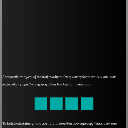
Απαγορεύεται η μερική ή ολική αναδημοσίευση των άρθρων και των οπτικών
πολυμέσων χωρίς την έγγραφη άδεια του kefaloniastatus.gr
kefaloniastatus@gmail.com
Το kefaloniastatus.gr αποτελεί μία ιστοσελίδα που δημιουργήθηκε μετά από