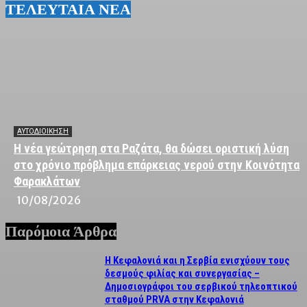
ΤΕΛΕΥΤΑΙΑ ΝΕΑ
ΑΥΤΟΔΙΟΙΚΗΣΗ
Η νέα γεώτρηση στα Ραζάτα, θα δώσει οριστική λύση
στο χρόνιο πρόβλημα επάρκειας νερού στην Κοινότητα
Φαρακλάτων
10/08/2026
Παρόμοια Άρθρα
Η Κεφαλονιά και η Σερβία ενισχύουν τους
δεσμούς φιλίας και συνεργασίας –
Δημοσιογράφοι του σερβικού τηλεοπτικού
σταθμού PRVA στην Κεφαλονιά