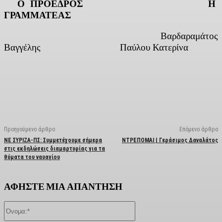
Ο ΠΡΟΕΔΡΟΣ Η
ΓΡΑΜΜΑΤΕΑΣ
Βαρδαραμάτος
Βαγγέλης Παύλου Κατερίνα
Facebook
X
Linkedin
Email
Vi
Προηγούμενο άρθρο
Επόμενο άρθρο
ΝΕ ΣΥΡΙΖΑ-ΠΣ: Συμμετέχουμε σήμερα
ΝΤΡΕΠΟΜΑΙ | Γεράσιμος Δαναλάτος
στις εκδηλώσεις διαμαρτυρίας για τα
θύματα του ναυαγίου
ΑΦΗΣΤΕ ΜΙΑ ΑΠΑΝΤΗΣΗ
Όνομα:*