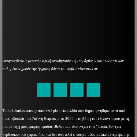
Απαγορεύεται η μερική ή ολική αναδημοσίευση των άρθρων και των οπτικών
πολυμέσων χωρίς την έγγραφη άδεια του kefaloniastatus.gr
kefaloniastatus@gmail.com
Το kefaloniastatus.gr αποτελεί μία ιστοσελίδα που δημιουργήθηκε μετά από
πρωτοβουλία του Γιάννη Βαρούχα, το 2020, στη βάση του εθελοντισμού με τη
συμμετοχή μιας μικρής ομάδας εθελοντών. Δεν ενέχει επιτήδευμα, δεν έχει
κερδοσκοπικό χαρακτήρα και δεν αποτελεί επίσημο μέσο μαζικής ενημέρωσης.