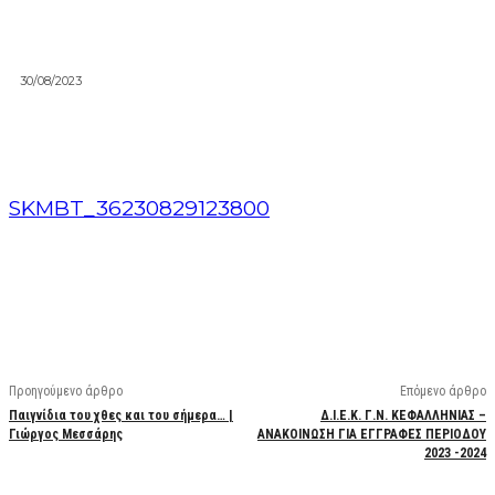
30/08/2023
SKMBT_36230829123800
Facebook
X
Linkedin
Email
Vi
Προηγούμενο άρθρο
Επόμενο άρθρο
Παιγνίδια του χθες και του σήμερα… |
Δ.Ι.Ε.Κ. Γ.Ν. ΚΕΦΑΛΛΗΝΙΑΣ –
Γιώργος Μεσσάρης
ΑΝΑΚΟΙΝΩΣΗ ΓΙΑ ΕΓΓΡΑΦΕΣ ΠΕΡΙΟΔΟΥ
2023 -2024