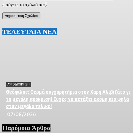
εισάγετε το σχόλιό σας!
ΤΕΛΕΥΤΑΙΑ ΝΕΑ
ΑΥΤΟΔΙΟΙΚΗΣΗ
Θεόφιλος: Θερμά συγχαρητήρια στον Χάρη Αλιβιζάτο για
τη μεγάλη πρόκριση! Ευχές να πετάξει ακόμη πιο ψηλά
στον μεγάλο τελικό!
07/08/2026
Παρόμοια Άρθρα