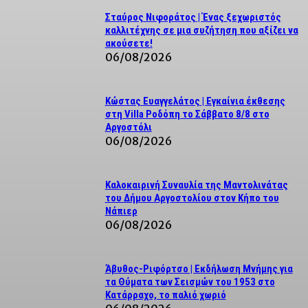
Σταύρος Νιφοράτος | Ένας ξεχωριστός
καλλιτέχνης σε μια συζήτηση που αξίζει να
ακούσετε!
06/08/2026
Κώστας Ευαγγελάτος | Εγκαίνια έκθεσης
στη Villa Ροδόπη το Σάββατο 8/8 στο
Αργοστόλι
06/08/2026
Καλοκαιρινή Συναυλία της Μαντολινάτας
του Δήμου Αργοστολίου στον Κήπο του
Νάπιερ
06/08/2026
Άβυθος-Ριφόρτσο | Εκδήλωση Μνήμης για
τα Θύματα των Σεισμών του 1953 στο
Κατάρραχο, το παλιό χωριό