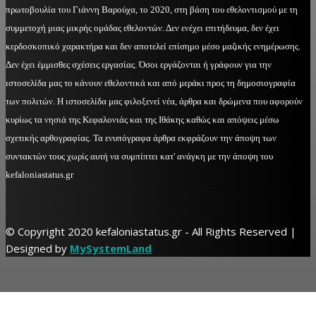
πρωτοβουλία του Γιάννη Βαρούχα, το 2020, στη βάση του εθελοντισμού με τη
συμμετοχή μιας μικρής ομάδας εθελοντών. Δεν ενέχει επιτήδευμα, δεν έχει
κερδοσκοπικό χαρακτήρα και δεν αποτελεί επίσημο μέσο μαζικής ενημέρωσης.
Δεν έχει έμμισθες σχέσεις εργασίας. Όσοι εργάζονται ή γράφουν για την
ιστοσελίδα μας το κάνουν εθελοντικά και από μεράκι προς τη δημοσιογραφία
των πολιτών. Η ιστοσελίδα μας φιλοξενεί νέα, άρθρα και δρώμενα που αφορούν
κυρίως τα νησιά της Κεφαλονιάς και της Ιθάκης καθώς και απόψεις μέσω
σχετικής αρθογραφίας. Τα ενυπόγραφα άρθρα εκφράζουν την άποψη των
συντακτών τους χωρίς αυτή να συμπίπτει κατ' ανάγκη με την άποψη του
kefaloniastatus.gr
© Copyright 2020 kefaloniastatus.gr - All Rights Reserved |
Designed by
MySystemLand