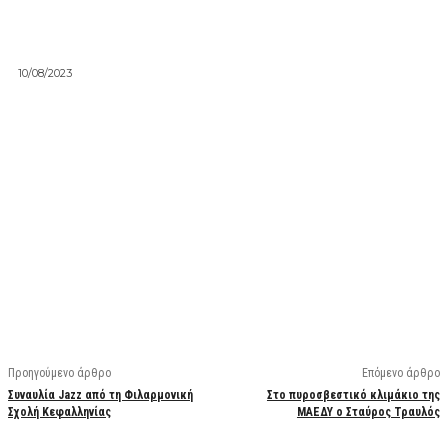
10/08/2023
Facebook
X
Linkedin
Email
Vi
Προηγούμενο άρθρο
Επόμενο άρθρο
Συναυλία Jazz από τη Φιλαρμονική
Στο πυροσβεστικό κλιμάκιο της
Σχολή Κεφαλληνίας
ΜΑΕΔΥ ο Σταύρος Τραυλός