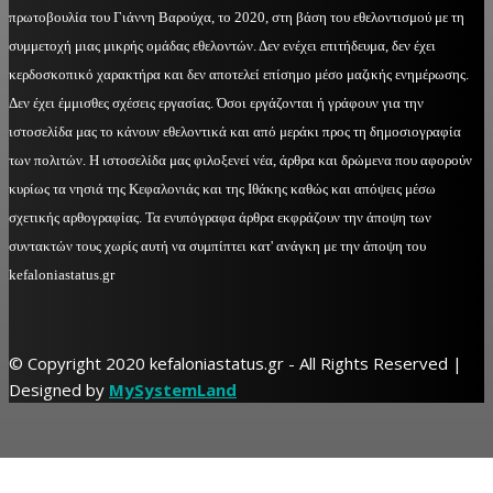
πρωτοβουλία του Γιάννη Βαρούχα, το 2020, στη βάση του εθελοντισμού με τη
συμμετοχή μιας μικρής ομάδας εθελοντών. Δεν ενέχει επιτήδευμα, δεν έχει
κερδοσκοπικό χαρακτήρα και δεν αποτελεί επίσημο μέσο μαζικής ενημέρωσης.
Δεν έχει έμμισθες σχέσεις εργασίας. Όσοι εργάζονται ή γράφουν για την
ιστοσελίδα μας το κάνουν εθελοντικά και από μεράκι προς τη δημοσιογραφία
των πολιτών. Η ιστοσελίδα μας φιλοξενεί νέα, άρθρα και δρώμενα που αφορούν
κυρίως τα νησιά της Κεφαλονιάς και της Ιθάκης καθώς και απόψεις μέσω
σχετικής αρθογραφίας. Τα ενυπόγραφα άρθρα εκφράζουν την άποψη των
συντακτών τους χωρίς αυτή να συμπίπτει κατ' ανάγκη με την άποψη του
kefaloniastatus.gr
© Copyright 2020 kefaloniastatus.gr - All Rights Reserved |
Designed by
MySystemLand