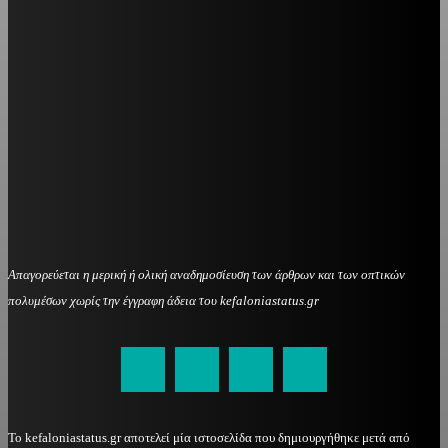
Απαγορεύεται η μερική ή ολική αναδημοσίευση των άρθρων και των οπτικών
πολυμέσων χωρίς την έγγραφη άδεια του kefaloniastatus.gr
kefaloniastatus@gmail.com
Το kefaloniastatus.gr αποτελεί μία ιστοσελίδα που δημιουργήθηκε μετά από