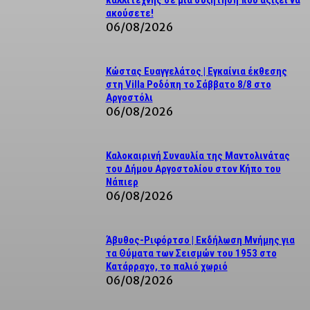
καλλιτέχνης σε μια συζήτηση που αξίζει να
ακούσετε!
06/08/2026
Κώστας Ευαγγελάτος | Εγκαίνια έκθεσης
στη Villa Ροδόπη το Σάββατο 8/8 στο
Αργοστόλι
06/08/2026
Καλοκαιρινή Συναυλία της Μαντολινάτας
του Δήμου Αργοστολίου στον Κήπο του
Νάπιερ
06/08/2026
Άβυθος-Ριφόρτσο | Εκδήλωση Μνήμης για
τα Θύματα των Σεισμών του 1953 στο
Κατάρραχο, το παλιό χωριό
06/08/2026