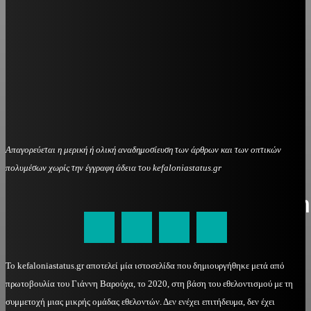
Απαγορεύεται η μερική ή ολική αναδημοσίευση των άρθρων και των οπτικών
πολυμέσων χωρίς την έγγραφη άδεια του kefaloniastatus.gr
kefaloniastatus@gmail.com
Το kefaloniastatus.gr αποτελεί μία ιστοσελίδα που δημιουργήθηκε μετά από
πρωτοβουλία του Γιάννη Βαρούχα, το 2020, στη βάση του εθελοντισμού με τη
συμμετοχή μιας μικρής ομάδας εθελοντών. Δεν ενέχει επιτήδευμα, δεν έχει