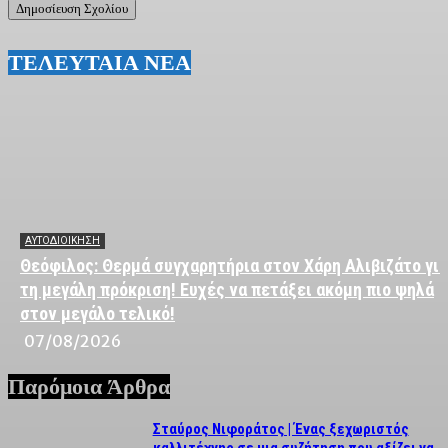
ΤΕΛΕΥΤΑΙΑ ΝΕΑ
ΑΥΤΟΔΙΟΙΚΗΣΗ
Θεόφιλος: Θερμά συγχαρητήρια στον Χάρη Αλιβιζάτο για
τη μεγάλη πρόκριση! Ευχές να πετάξει ακόμη πιο ψηλά
στον μεγάλο τελικό!
07/08/2026
Παρόμοια Άρθρα
Σταύρος Νιφοράτος | Ένας ξεχωριστός