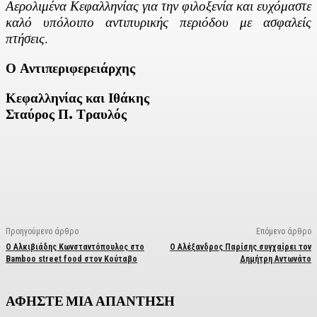
Αερολιμένα Κεφαλληνίας για την φιλοξενία και ευχόμαστε
καλό υπόλοιπο αντιπυρικής περιόδου με ασφαλείς
πτήσεις.
Ο Αντιπεριφερειάρχης
Κεφαλληνίας και Ιθάκης
Σταύρος Π. Τραυλός
Facebook
X
Linkedin
Email
Vi
Προηγούμενο άρθρο
Επόμενο άρθρο
Ο Αλκιβιάδης Κωνσταντόπουλος στο
Ο Αλέξανδρος Παρίσης συγχαίρει τον
Bamboo street food στον Κούταβο
Δημήτρη Αντωνάτο
ΑΦΗΣΤΕ ΜΙΑ ΑΠΑΝΤΗΣΗ