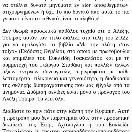
να στέλνει δυνατά μηνύματα εν είδη αποφθεγμάτων,
στιχουργημένων ή όχι. Το πιο δυνατό από αυτά, το πιο
γνωστό, είναι το «εθνικό είναι το αληθές»!
Δεν θεωρώ προσωπικά καθόλου τυχαίο ότι, ο Αλέξης
Τσίπρας αυτόν τον τίτλο διάλεξε στα τέλη του 2022,
για να προλογίσει το βιβλίο «Με την πλάτη στον
τοίχο» (Εκδόσεις Θεμέλιο), στο οποίο με πρωτοβουλία
και επιμέλεια του Ευκλείδη Τσακαλώτου και με τη
συμμετοχή του Γιώργου Σταθάκη και πολλών άλλων
άξιων ενεργών συνεργατών, περιγράφεται με κάθε
λεπτομέρεια, ειλικρίνεια και γενναιότητα, η διαδικασία
της σκληρής διαπραγμάτευσης που μας έβγαλε από τα
μνημόνια. Δυόμιση σελίδες είναι μόνο ο πρόλογος του
Αλέξη Τσίπρα. Τα λέει όλα.
Διαβάστε το πριν πάτε στην κάλπη την Κυριακή. Αυτή
η προτροπή μου δεν παραπέμπει ούτε στην προσωπική
δικαίωση της Έφης Αχτσιόγλου ή του Ευκλείδη
Τσακαλώτου ή της-του οποιασδήποτε-οποιουδήποτε