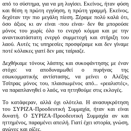
από το σύστημα, για να μη λυγίσει. Εκείνος, ήταν φύση
και θέση η πρώτη εγγύηση, η πρώτη γραμμή. Εκείνος,
δεχόταν την πιο μεγάλη πίεση. Ξέραμε πολύ καλά ότι,
όσο άξιος κι αν είναι -που είναι- δεν θα μπορούσε
μόνος του χωρίς όλο το ενεργό κόμμα και με την
αναντικατάστατη ενεργό συμμετοχή και στήριξη του
λαού. Αυτές τις υπηρεσίες προσφέραμε και δεν γίναμε
ποτέ κόλακες γιατί δεν μας ταίριαζε.
Δεχθήκαμε τόνους λάσπης και συκοφάντησης με έναν
στόχο: να αποδυναμωθεί ο πυρήνας της
εσωκομματικής αντίστασης, να μείνει ο Αλέξης
Τσίπρας μόνος του, πλαισιωμένος από… «ρεαλιστές»,
να παραπλανηθεί ο λαός, να ηττηθούμε στις εκλογές.
Το κατάφεραν, αλλά όχι ολότελα. Η ανασυγκρότηση
του ΣΥΡΙΖΑ-Προοδευτική Συμμαχία, ήταν και είναι
δυνατή. Ο ΣΥΡΙΖΑ-Προοδευτική Συμμαχία αν και
ηττημένος, παραμένει απειλή. Γιατί έχει ιστορία, γνώση,
αγώνες και ρίζες.