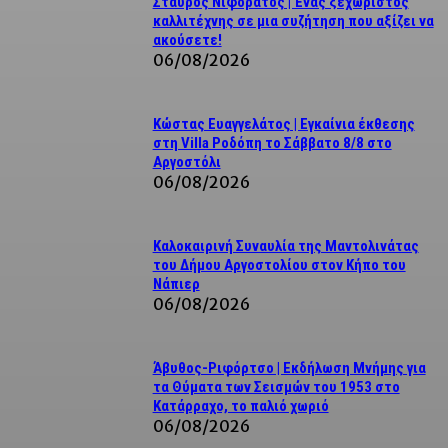
Σταύρος Νιφοράτος | Ένας ξεχωριστός
καλλιτέχνης σε μια συζήτηση που αξίζει να
ακούσετε!
06/08/2026
Κώστας Ευαγγελάτος | Εγκαίνια έκθεσης
στη Villa Ροδόπη το Σάββατο 8/8 στο
Αργοστόλι
06/08/2026
Καλοκαιρινή Συναυλία της Μαντολινάτας
του Δήμου Αργοστολίου στον Κήπο του
Νάπιερ
06/08/2026
Άβυθος-Ριφόρτσο | Εκδήλωση Μνήμης για
τα Θύματα των Σεισμών του 1953 στο
Κατάρραχο, το παλιό χωριό
06/08/2026