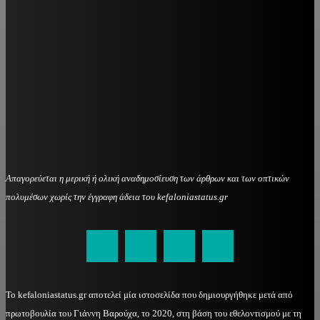
Απαγορεύεται η μερική ή ολική αναδημοσίευση των άρθρων και των οπτικών
πολυμέσων χωρίς την έγγραφη άδεια του kefaloniastatus.gr
kefaloniastatus@gmail.com
Το kefaloniastatus.gr αποτελεί μία ιστοσελίδα που δημιουργήθηκε μετά από
πρωτοβουλία του Γιάννη Βαρούχα, το 2020, στη βάση του εθελοντισμού με τη