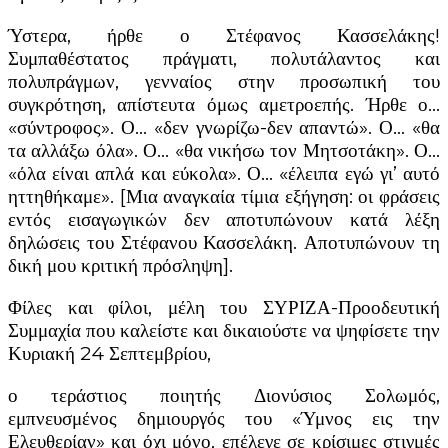
Ύστερα, ήρθε ο Στέφανος Κασσελάκης!
Συμπαθέστατος πράγματι, πολυτάλαντος και
πολυπράγμων, γενναίος στην προσωπική του
συγκρότηση, απίστευτα όμως αμετροεπής. Ήρθε ο…
«σύντροφος». Ο… «δεν γνωρίζω-δεν απαντώ». Ο… «θα
τα αλλάξω όλα». Ο… «θα νικήσω τον Μητσοτάκη». Ο…
«όλα είναι απλά και εύκολα». Ο… «έλειπα εγώ γι’ αυτό
ηττηθήκαμε». [Μια αναγκαία τίμια εξήγηση: οι φράσεις
εντός εισαγωγικών δεν αποτυπώνουν κατά λέξη
δηλώσεις του Στέφανου Κασσελάκη. Αποτυπώνουν τη
δική μου κριτική πρόσληψη].
Φίλες και φίλοι, μέλη του ΣΥΡΙΖΑ-Προοδευτική
Συμμαχία που καλείστε και δικαιούστε να ψηφίσετε την
Κυριακή 24 Σεπτεμβρίου,
ο τεράστιος ποιητής Διονύσιος Σολωμός,
εμπνευσμένος δημιουργός του «Ύμνος εις την
Ελευθερίαν» και όχι μόνο, επέλεγε σε κρίσιμες στιγμές