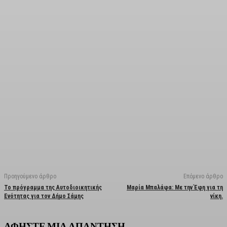
Facebook
X
Linkedin
Email
Vi
Προηγούμενο άρθρο
Επόμενο άρθρο
Το πρόγραμμα της Αυτοδιοικητικής
Μαρία Μπαλάφα: Με την Έφη για τη
Ενότητας για τον Δήμο Σάμης
νίκη.
ΑΦΗΣΤΕ ΜΙΑ ΑΠΑΝΤΗΣΗ