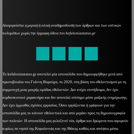
Απαγορεύεται η μερική ή ολική αναδημοσίευση των άρθρων και των οπτικών
πολυμέσων χωρίς την έγγραφη άδεια του kefaloniastatus.gr
kefaloniastatus@gmail.com
Το kefaloniastatus.gr αποτελεί μία ιστοσελίδα που δημιουργήθηκε μετά από
πρωτοβουλία του Γιάννη Βαρούχα, το 2020, στη βάση του εθελοντισμού με τη
συμμετοχή μιας μικρής ομάδας εθελοντών. Δεν ενέχει επιτήδευμα, δεν έχει
κερδοσκοπικό χαρακτήρα και δεν αποτελεί επίσημο μέσο μαζικής ενημέρωσης.
Δεν έχει έμμισθες σχέσεις εργασίας. Όσοι εργάζονται ή γράφουν για την
ιστοσελίδα μας το κάνουν εθελοντικά και από μεράκι προς τη δημοσιογραφία
των πολιτών. Η ιστοσελίδα μας φιλοξενεί νέα, άρθρα και δρώμενα που αφορούν
κυρίως τα νησιά της Κεφαλονιάς και της Ιθάκης καθώς και απόψεις μέσω