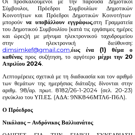
Οι προσκαλούμενοι με την παρούσα Δημοτικοί
Σύμβουλοι, Πρόεδροι Συμβουλίων Δημοτικών
Κοινοτήτων και Πρόεδροι Δημοτικών Κοινοτήτων
μπορούν
να υποβάλλουν εγγράφως
,στη Γραμματεία
του Δημοτικού Συμβουλίου (κατά τις εργάσιμες ημέρες
και ώρες)ή με μήνυμα ηλεκτρονικού ταχυδρομείου
στην ηλεκτρονική διεύθυνση:
dimsimkef@gmail.com
,
έως ένα (1) θέμα ο
καθένας
προς συζήτηση, το αργότερο
μέχρι την 20
Απριλίου 2024
.
Λεπτομέρειες σχετικά με τη διαδικασία και τον αριθμό
των θεμάτων της ημερήσιας διάταξης δίνονται στην
αριθμ. 98/αρ. πρωτ. 8182/26-1-2024 (σελ. 20-23)
εγκύκλιο του ΥΠ.ΕΣ. (ΑΔΑ: 9ΝΚ846ΜΤΛ6-Π6Λ).
Ο Πρόεδρος
Νικόλαος – Ανδρόνικος Βαλλιανάτος