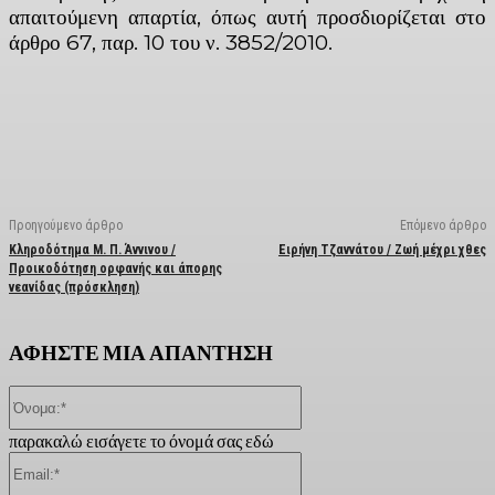
απαιτούμενη απαρτία, όπως αυτή προσδιορίζεται στο
άρθρο 67, παρ. 10 του ν. 3852/2010.
Facebook
X
Linkedin
Email
Vi
Προηγούμενο άρθρο
Επόμενο άρθρο
Κληροδότημα Μ. Π. Άννινου /
Ειρήνη Τζαννάτου / Ζωή μέχρι χθες
Προικοδότηση ορφανής και άπορης
νεανίδας (πρόσκληση)
ΑΦΗΣΤΕ ΜΙΑ ΑΠΑΝΤΗΣΗ
Όνομα:*
παρακαλώ εισάγετε το όνομά σας εδώ
Email:*