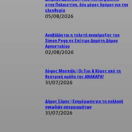
στην Παλαιστίνη, δύο μέρες δρόμος για την
ελευθερία
05/08/2026
Αναβάλλεται η τελετή ανακήρυξης του
Simon Pegg σε Επίτιμο Δημότη Δήμου
Αργοστολίου
02/08/2026
Λόφος Μασπάλι | Οι Γιοι & Κόρες από τη
θεατρική ομάδα της ΑΝΑΚΑΡΑ!
31/07/2026
Δήμος Σάμης | Ενημέρωση για τη συλλογή
ογκωδών απορριμμάτων
31/07/2026