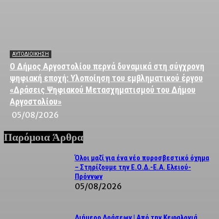
ΑΥΤΟΔΙΟΙΚΗΣΗ
Ο Δήμος Αργοστολίου περνά δυναμικά στη σύγχρονη
ψηφιακή εποχή: Υλοποίηση του εμβληματικού έργου
«Δράσεις Ψηφιακού Μετασχηματισμού του Δήμου
Αργοστολίου»
05/08/2026
Παρόμοια Άρθρα
Όλοι μαζί για ένα νέο πυροσβεστικό όχημα
– Στηρίζουμε την Ε.Ο.Δ.-Ε.Α. Ελειού-
Πρόννων
05/08/2026
Διήμερο Δράσεων | Από την Κεφαλονιά