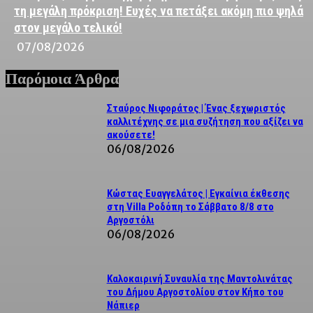
τη μεγάλη πρόκριση! Ευχές να πετάξει ακόμη πιο ψηλά
στον μεγάλο τελικό!
07/08/2026
Παρόμοια Άρθρα
Σταύρος Νιφοράτος | Ένας ξεχωριστός
καλλιτέχνης σε μια συζήτηση που αξίζει να
ακούσετε!
06/08/2026
Κώστας Ευαγγελάτος | Εγκαίνια έκθεσης
στη Villa Ροδόπη το Σάββατο 8/8 στο
Αργοστόλι
06/08/2026
Καλοκαιρινή Συναυλία της Μαντολινάτας
του Δήμου Αργοστολίου στον Κήπο του
Νάπιερ