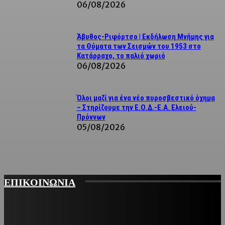
06/08/2026
Άβυθος-Ριφόρτσο | Εκδήλωση Μνήμης για
τα Θύματα των Σεισμών του 1953 στο
Κατάρραχο, το παλιό χωριό
06/08/2026
Όλοι μαζί για ένα νέο πυροσβεστικό όχημα
– Στηρίζουμε την Ε.Ο.Δ.-Ε.Α. Ελειού-
Πρόννων
05/08/2026
ΕΠΙΚΟΙΝΩΝΙΑ