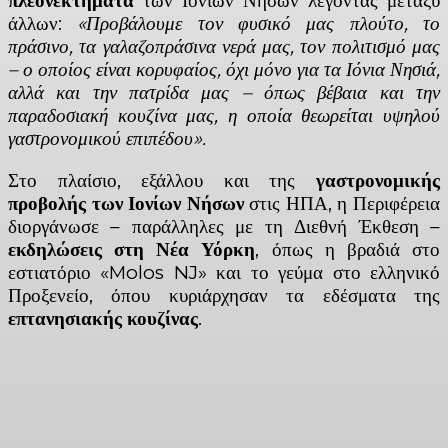
πλεονεκτήματα
των Ιονίων Νήσων λέγοντας μεταξύ
άλλων:
«Προβάλουμε τον φυσικό μας πλούτο, το
πράσινο, τα γαλαζοπράσινα νερά μας, τον πολιτισμό μας
– ο οποίος είναι κορυφαίος, όχι μόνο για τα Ιόνια Νησιά,
αλλά και την πατρίδα μας – όπως βέβαια και την
παραδοσιακή κουζίνα μας, η οποία θεωρείται υψηλού
γαστρονομικού επιπέδου».
Στο πλαίσιο, εξάλλου και της
γαστρονομικής
προβολής των Ιονίων Νήσων
στις ΗΠΑ, η Περιφέρεια
διοργάνωσε – παράλληλες με τη Διεθνή Έκθεση –
εκδηλώσεις στη Νέα Υόρκη
, όπως η βραδιά στο
εστιατόριο «Molos NJ» και το γεύμα στο ελληνικό
Προξενείο, όπου κυριάρχησαν τα εδέσματα της
επτανησιακής κουζίνας
.
Facebook
X
Linkedin
Email
Vi