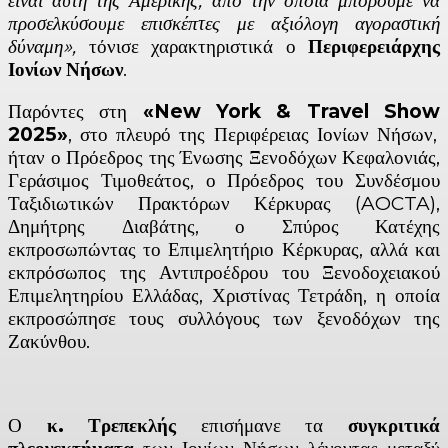
είναι αυτή της Αμερικής, από την οποία μπορούμε να
προσελκύσουμε επισκέπτες με αξιόλογη αγοραστική
δύναμη»,
τόνισε χαρακτηριστικά ο
Περιφερειάρχης
Ιονίων Νήσων
.
Παρόντες στη
«
New
York
&
Travel
Show
2025»
, στο πλευρό της Περιφέρειας Ιονίων Νήσων,
ήταν ο Πρόεδρος της Ένωσης Ξενοδόχων Κεφαλονιάς,
Γεράσιμος Τιμοθεάτος, ο Πρόεδρος του Συνδέσμου
Ταξιδιωτικών Πρακτόρων Κέρκυρας (AOCTA),
Δημήτρης Διαβάτης, ο Σπύρος Κατέχης
εκπροσωπώντας το Επιμελητήριο Κέρκυρας, αλλά και
εκπρόσωπος της Αντιπροέδρου του Ξενοδοχειακού
Επιμελητηρίου Ελλάδας, Χριστίνας Τετράδη, η οποία
εκπροσώπησε τους συλλόγους των ξενοδόχων της
Ζακύνθου.
Ο
κ. Τρεπεκλής
επισήμανε τα
συγκριτικά