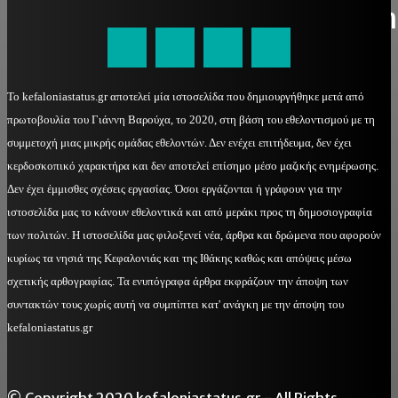
kefaloniastatus@gmail.com
Το kefaloniastatus.gr αποτελεί μία ιστοσελίδα που δημιουργήθηκε μετά από
πρωτοβουλία του Γιάννη Βαρούχα, το 2020, στη βάση του εθελοντισμού με τη
συμμετοχή μιας μικρής ομάδας εθελοντών. Δεν ενέχει επιτήδευμα, δεν έχει
κερδοσκοπικό χαρακτήρα και δεν αποτελεί επίσημο μέσο μαζικής ενημέρωσης.
Δεν έχει έμμισθες σχέσεις εργασίας. Όσοι εργάζονται ή γράφουν για την
ιστοσελίδα μας το κάνουν εθελοντικά και από μεράκι προς τη δημοσιογραφία
των πολιτών. Η ιστοσελίδα μας φιλοξενεί νέα, άρθρα και δρώμενα που αφορούν
κυρίως τα νησιά της Κεφαλονιάς και της Ιθάκης καθώς και απόψεις μέσω
σχετικής αρθογραφίας. Τα ενυπόγραφα άρθρα εκφράζουν την άποψη των
συντακτών τους χωρίς αυτή να συμπίπτει κατ' ανάγκη με την άποψη του
kefaloniastatus.gr
© Copyright 2020 kefaloniastatus.gr - All Rights