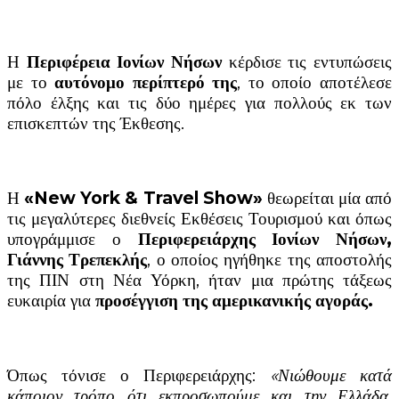
Η
Περιφέρεια Ιονίων Νήσων
κέρδισε τις εντυπώσεις
με το
αυτόνομο περίπτερό της
, το οποίο αποτέλεσε
πόλο έλξης και τις δύο ημέρες για πολλούς εκ των
επισκεπτών της Έκθεσης.
Η
«
New
York
&
Travel
Show
»
θεωρείται μία από
τις μεγαλύτερες διεθνείς Εκθέσεις Τουρισμού και όπως
υπογράμμισε ο
Περιφερειάρχης Ιονίων Νήσων,
Γιάννης Τρεπεκλής
, ο οποίος ηγήθηκε της αποστολής
της ΠΙΝ στη Νέα Υόρκη, ήταν μια πρώτης τάξεως
ευκαιρία για
προσέγγιση της αμερικανικής αγοράς.
Όπως τόνισε ο Περιφερειάρχης:
«Νιώθουμε κατά
κάποιον τρόπο ότι εκπροσωπούμε και την Ελλάδα,