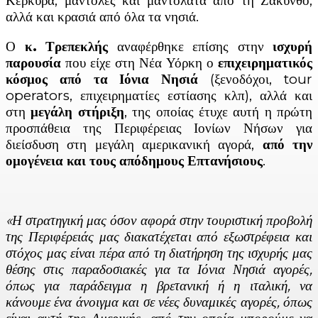
Κέρκυρα, μάντολες και μαντολάτα από τη Ζάκυνθο,
αλλά και κρασιά από όλα τα νησιά.
Ο
κ. Τρεπεκλής
αναφέρθηκε επίσης στην
ισχυρή
παρουσία
που είχε στη Νέα Υόρκη ο
επιχειρηματικός
κόσμος από τα Ιόνια Νησιά
(ξενοδόχοι, tour
operators, επιχειρηματίες εστίασης κλπ), αλλά και
στη
μεγάλη
στήριξη
, της οποίας έτυχε αυτή η πρώτη
προσπάθεια της Περιφέρειας Ιονίων Νήσων για
διείσδυση στη μεγάλη αμερικανική αγορά,
από την
ομογένεια και τους απόδημους Επτανήσιους
.
«Η στρατηγική μας όσον αφορά στην τουριστική προβολή
της Περιφέρειάς μας διακατέχεται από εξωστρέφεια και
στόχος μας είναι πέρα από τη διατήρηση της ισχυρής μας
θέσης στις παραδοσιακές για τα Ιόνια Νησιά αγορές,
όπως για παράδειγμα η βρετανική ή η ιταλική, να
κάνουμε ένα άνοιγμα και σε νέες δυναμικές αγορές, όπως