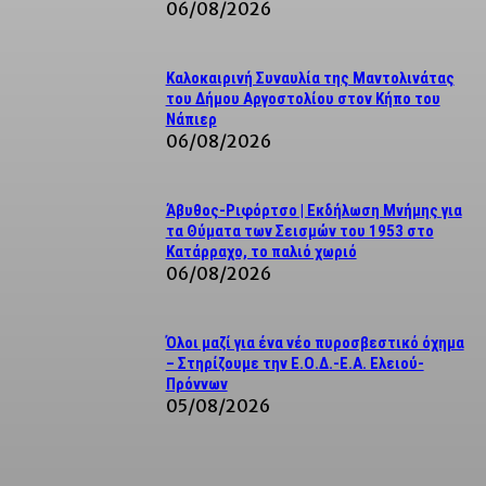
06/08/2026
Καλοκαιρινή Συναυλία της Μαντολινάτας
του Δήμου Αργοστολίου στον Κήπο του
Νάπιερ
06/08/2026
Άβυθος-Ριφόρτσο | Εκδήλωση Μνήμης για
τα Θύματα των Σεισμών του 1953 στο
Κατάρραχο, το παλιό χωριό
06/08/2026
Όλοι μαζί για ένα νέο πυροσβεστικό όχημα
– Στηρίζουμε την Ε.Ο.Δ.-Ε.Α. Ελειού-
Πρόννων
05/08/2026