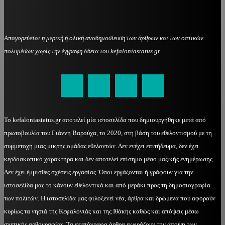
Απαγορεύεται η μερική ή ολική αναδημοσίευση των άρθρων και των οπτικών
πολυμέσων χωρίς την έγγραφη άδεια του kefaloniastatus.gr
kefaloniastatus@gmail.com
Το kefaloniastatus.gr αποτελεί μία ιστοσελίδα που δημιουργήθηκε μετά από
πρωτοβουλία του Γιάννη Βαρούχα, το 2020, στη βάση του εθελοντισμού με τη
συμμετοχή μιας μικρής ομάδας εθελοντών. Δεν ενέχει επιτήδευμα, δεν έχει
κερδοσκοπικό χαρακτήρα και δεν αποτελεί επίσημο μέσο μαζικής ενημέρωσης.
Δεν έχει έμμισθες σχέσεις εργασίας. Όσοι εργάζονται ή γράφουν για την
ιστοσελίδα μας το κάνουν εθελοντικά και από μεράκι προς τη δημοσιογραφία
των πολιτών. Η ιστοσελίδα μας φιλοξενεί νέα, άρθρα και δρώμενα που αφορούν
κυρίως τα νησιά της Κεφαλονιάς και της Ιθάκης καθώς και απόψεις μέσω
σχετικής αρθογραφίας. Τα ενυπόγραφα άρθρα εκφράζουν την άποψη των