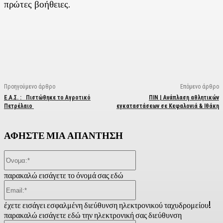
πρώτες βοήθειες.
Facebook
X
Linkedin
Email
Vi
Προηγούμενο άρθρο
Επόμενο άρθρο
Ε.Α.Σ. : Πιστώθηκε το Αγροτικό
ΠΙΝ | Ανάπλαση αθλητικών
Πετρέλαιο
εγκαταστάσεων σε Κεφαλονιά & Ιθάκη
ΑΦΗΣΤΕ ΜΙΑ ΑΠΑΝΤΗΣΗ
Όνομα:*
παρακαλώ εισάγετε το όνομά σας εδώ
Email:*
έχετε εισάγει εσφαλμένη διεύθυνση ηλεκτρονικού ταχυδρομείου!
παρακαλώ εισάγετε εδώ την ηλεκτρονική σας διεύθυνση