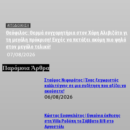
ΑΥΤΟΔΙΟΙΚΗΣΗ
Θεόφιλος: Θερμά συγχαρητήρια στον Χάρη Αλιβιζάτο για
τη μεγάλη πρόκριση! Ευχές να πετάξει ακόμη πιο ψηλά
στον μεγάλο τελικό!
07/08/2026
Παρόμοια Άρθρα
Σταύρος Νιφοράτος | Ένας ξεχωριστός
καλλιτέχνης σε μια συζήτηση που αξίζει να
ακούσετε!
06/08/2026
Κώστας Ευαγγελάτος | Εγκαίνια έκθεσης
στη Villa Ροδόπη το Σάββατο 8/8 στο
Αργοστόλι