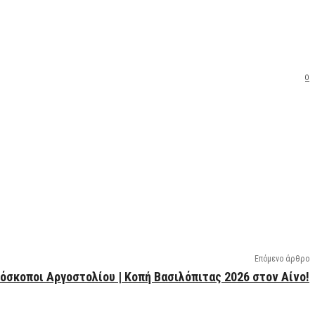
0
Επόμενο άρθρο
όσκοποι Αργοστολίου | Κοπή Βασιλόπιτας 2026 στον Αίνο!