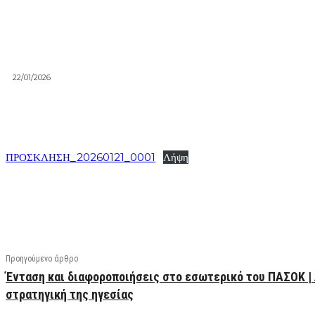
22/01/2026
ΠΡΟΣΚΛΗΣΗ_20260121_0001
Λήψη
Facebook
X
Linkedin
Email
Vi
Προηγούμενο άρθρο
Ένταση και διαφοροποιήσεις στο εσωτερικό του ΠΑΣΟΚ |
στρατηγική της ηγεσίας