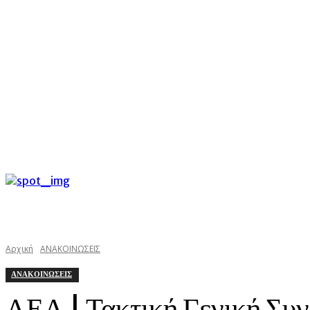
C
Πέμπτη 6 Αυγούστου 2026
32.8
Argostoli
kefaloniast
Αρχική
ΑΝΑΚΟΙΝΩΣΕΙΣ
ΑΝΑΚΟΙΝΩΣΕΙΣ
ΛΕΑ | Τακτική Γενική Συ