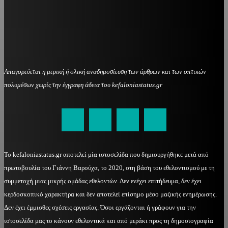
Απαγορεύεται η μερική ή ολική αναδημοσίευση των άρθρων και των οπτικών
πολυμέσων χωρίς την έγγραφη άδεια του kefaloniastatus.gr
kefaloniastatus@gmail.com
Το kefaloniastatus.gr αποτελεί μία ιστοσελίδα που δημιουργήθηκε μετά από
πρωτοβουλία του Γιάννη Βαρούχα, το 2020, στη βάση του εθελοντισμού με τη
συμμετοχή μιας μικρής ομάδας εθελοντών. Δεν ενέχει επιτήδευμα, δεν έχει
κερδοσκοπικό χαρακτήρα και δεν αποτελεί επίσημο μέσο μαζικής ενημέρωσης.
Δεν έχει έμμισθες σχέσεις εργασίας. Όσοι εργάζονται ή γράφουν για την
ιστοσελίδα μας το κάνουν εθελοντικά και από μεράκι προς τη δημοσιογραφία