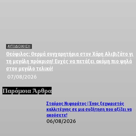
ΑΥΤΟΔΙΟΙΚΗΣΗ
Θεόφιλος: Θερμά συγχαρητήρια στον Χάρη Αλιβιζάτο για
τη μεγάλη πρόκριση! Ευχές να πετάξει ακόμη πιο ψηλά
στον μεγάλο τελικό!
07/08/2026
Παρόμοια Άρθρα
Σταύρος Νιφοράτος | Ένας ξεχωριστός
καλλιτέχνης σε μια συζήτηση που αξίζει να
ακούσετε!
06/08/2026