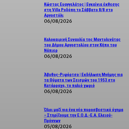
Κώστας Ευαγγελάτος | Εγκαίνια έκθεσης
στη Villa Ροδόπη το Σάββατο 8/8 στο
Αργοστόλι
06/08/2026
Καλοκαιρινή Συναυλία της Μαντολινάτας
του Δήμου Αργοστολίου στον Κήπο του
Νάπιερ
06/08/2026
Άβυθος-Ριφόρτσο | Εκδήλωση Μνήμης για
τα Θύματα των Σεισμών του 1953 στο
Κατάρραχο, το παλιό χωριό
06/08/2026
Όλοι μαζί για ένα νέο πυροσβεστικό όχημα
– Στηρίζουμε την Ε.Ο.Δ.-Ε.Α. Ελειού-
Πρόννων
05/08/2026