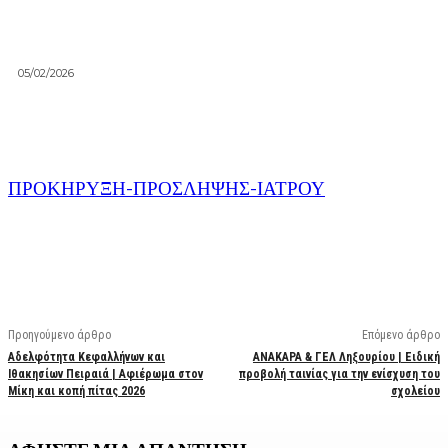
05/02/2026
ΠΡΟΚΗΡΥΞΗ-ΠΡΟΣΛΗΨΗΣ-ΙΑΤΡΟΥ
Facebook
X
Linkedin
Email
Vi
Προηγούμενο άρθρο
Επόμενο άρθρο
Αδελφότητα Κεφαλλήνων και
ΑΝΑΚΑΡΑ & ΓΕΛ Ληξουρίου | Ειδική
Ιθακησίων Πειραιά | Αφιέρωμα στον
προβολή ταινίας για την ενίσχυση του
Μίκη και κοπή πίτας 2026
σχολείου