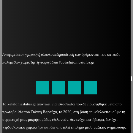
Απαγορεύεται η μερική ή ολική αναδημοσίευση των άρθρων και των οπτικών
πολυμέσων χωρίς την έγγραφη άδεια του kefaloniastatus.gr
kefaloniastatus@gmail.com
Το kefaloniastatus.gr αποτελεί μία ιστοσελίδα που δημιουργήθηκε μετά από
πρωτοβουλία του Γιάννη Βαρούχα, το 2020, στη βάση του εθελοντισμού με τη
συμμετοχή μιας μικρής ομάδας εθελοντών. Δεν ενέχει επιτήδευμα, δεν έχει
κερδοσκοπικό χαρακτήρα και δεν αποτελεί επίσημο μέσο μαζικής ενημέρωσης.