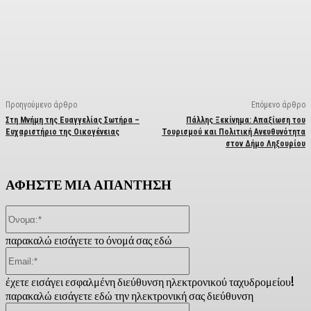
Facebook
X
Linkedin
Email
Vi
Προηγούμενο άρθρο
Επόμενο άρθρο
Στη Μνήμη της Ευαγγελίας Σωτήρα –
Πάλλης Ξεκίνημα: Απαξίωση του
Ευχαριστήριο της Οικογένειας
Τουρισμού και Πολιτική Ανευθυνότητα
στον Δήμο Ληξουρίου
ΑΦΗΣΤΕ ΜΙΑ ΑΠΑΝΤΗΣΗ
Όνομα:*
παρακαλώ εισάγετε το όνομά σας εδώ
Email:*
έχετε εισάγει εσφαλμένη διεύθυνση ηλεκτρονικού ταχυδρομείου!
παρακαλώ εισάγετε εδώ την ηλεκτρονική σας διεύθυνση
Ιστοσελίδα: