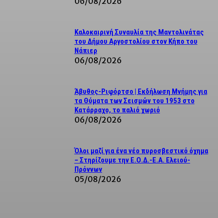
06/08/2026
Καλοκαιρινή Συναυλία της Μαντολινάτας
του Δήμου Αργοστολίου στον Κήπο του
Νάπιερ
06/08/2026
Άβυθος-Ριφόρτσο | Εκδήλωση Μνήμης για
τα Θύματα των Σεισμών του 1953 στο
Κατάρραχο, το παλιό χωριό
06/08/2026
Όλοι μαζί για ένα νέο πυροσβεστικό όχημα
– Στηρίζουμε την Ε.Ο.Δ.-Ε.Α. Ελειού-
Πρόννων
05/08/2026