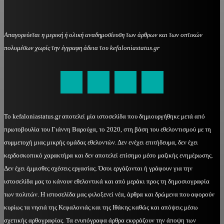
Απαγορεύεται η μερική ή ολική αναδημοσίευση των άρθρων και των οπτικών
πολυμέσων χωρίς την έγγραφη άδεια του kefaloniastatus.gr
kefaloniastatus@gmail.com
Το kefaloniastatus.gr αποτελεί μία ιστοσελίδα που δημιουργήθηκε μετά από
πρωτοβουλία του Γιάννη Βαρούχα, το 2020, στη βάση του εθελοντισμού με τη
συμμετοχή μιας μικρής ομάδας εθελοντών. Δεν ενέχει επιτήδευμα, δεν έχει
κερδοσκοπικό χαρακτήρα και δεν αποτελεί επίσημο μέσο μαζικής ενημέρωσης.
Δεν έχει έμμισθες σχέσεις εργασίας. Όσοι εργάζονται ή γράφουν για την
ιστοσελίδα μας το κάνουν εθελοντικά και από μεράκι προς τη δημοσιογραφία
των πολιτών. Η ιστοσελίδα μας φιλοξενεί νέα, άρθρα και δρώμενα που αφορούν
κυρίως τα νησιά της Κεφαλονιάς και της Ιθάκης καθώς και απόψεις μέσω
σχετικής αρθογραφίας. Τα ενυπόγραφα άρθρα εκφράζουν την άποψη των