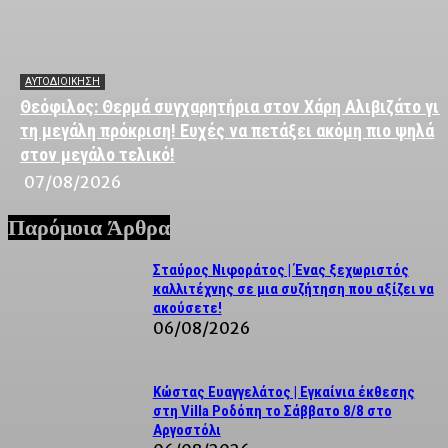
ΑΥΤΟΔΙΟΙΚΗΣΗ
Θεόφιλος: Θερμά συγχαρητήρια στον Χάρη Αλιβιζάτο για
τη μεγάλη πρόκριση! Ευχές να πετάξει ακόμη πιο ψηλά
στον μεγάλο τελικό!
07/08/2026
Παρόμοια Άρθρα
Σταύρος Νιφοράτος | Ένας ξεχωριστός
καλλιτέχνης σε μια συζήτηση που αξίζει να
ακούσετε!
06/08/2026
Κώστας Ευαγγελάτος | Εγκαίνια έκθεσης
στη Villa Ροδόπη το Σάββατο 8/8 στο
Αργοστόλι