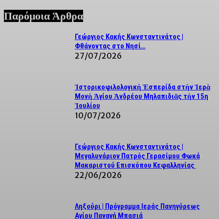
Παρόμοια Άρθρα
Γεώργιος Κακής Κωνσταντινάτος |
Φθάνοντας στο Νησί…
27/07/2026
Ἱστορικοφιλολογικὴ Ἑσπερίδα στὴν Ἱερὰ
Μονὴ Ἁγίου Ἀνδρέου Μηλαπιδιᾶς τὴν 15η
Ἰουλίου
10/07/2026
Γεώργιος Κακής Κωνσταντινάτος |
Μεγαλυνάριον Πατρός Γερασίμου Φωκά
Μακαριστού Επισκόπου Κεφαλληνίας
22/06/2026
Ληξούρι | Πρόγραμμα Ιεράς Πανηγύρεως
Αγίου Παναγή Μπασιά