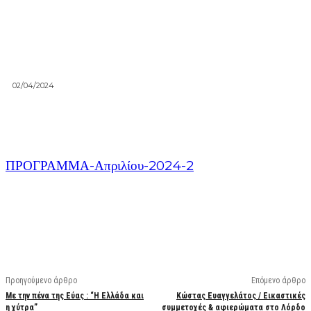
02/04/2024
ΠΡΟΓΡΑΜΜΑ-Απριλίου-2024-2
Facebook
X
Linkedin
Email
Vi
Προηγούμενο άρθρο
Επόμενο άρθρο
Με την πένα της Εύας : “Η Ελλάδα και
Κώστας Ευαγγελάτος / Εικαστικές
η χύτρα”
συμμετοχές & αφιερώματα στο Λόρδο