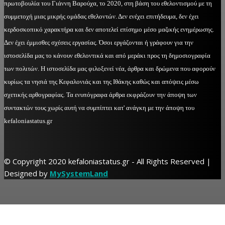
πρωτοβουλία του Γιάννη Βαρούχα, το 2020, στη βάση του εθελοντισμού με τη
συμμετοχή μιας μικρής ομάδας εθελοντών. Δεν ενέχει επιτήδευμα, δεν έχει
κερδοσκοπικό χαρακτήρα και δεν αποτελεί επίσημο μέσο μαζικής ενημέρωσης.
Δεν έχει έμμισθες σχέσεις εργασίας. Όσοι εργάζονται ή γράφουν για την
ιστοσελίδα μας το κάνουν εθελοντικά και από μεράκι προς τη δημοσιογραφία
των πολιτών. Η ιστοσελίδα μας φιλοξενεί νέα, άρθρα και δρώμενα που αφορούν
κυρίως τα νησιά της Κεφαλονιάς και της Ιθάκης καθώς και απόψεις μέσω
σχετικής αρθογραφίας. Τα ενυπόγραφα άρθρα εκφράζουν την άποψη των
συντακτών τους χωρίς αυτή να συμπίπτει κατ' ανάγκη με την άποψη του
kefaloniastatus.gr
© Copyright 2020 kefaloniastatus.gr - All Rights Reserved |
Designed by
MySystemLand