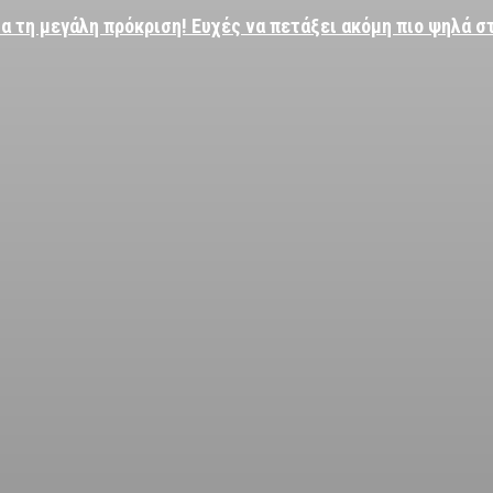
α τη μεγάλη πρόκριση! Ευχές να πετάξει ακόμη πιο ψηλά σ