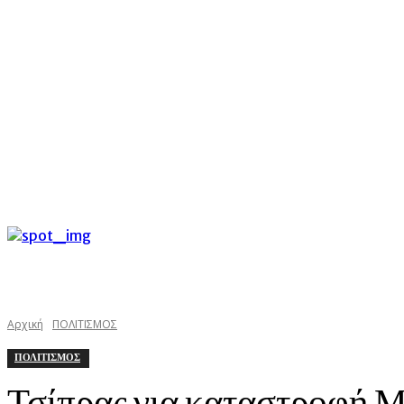
C
Σάββατο 8 Αυγούστου 2026
31.3
Argostoli
kefaloniast
Αρχική
ΠΟΛΙΤΙΣΜΟΣ
ΠΟΛΙΤΙΣΜΟΣ
Τσίπρας για καταστροφή Μ