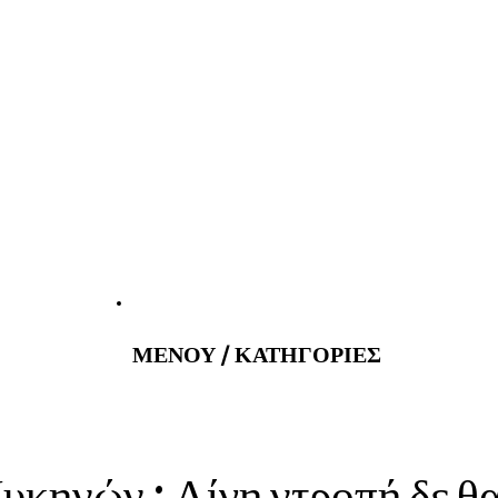
atus@gmail.com
Εφημερεύοντα 
ΜΕΝΟΥ / ΚΑΤΗΓΟΡΙΕΣ
υκηνών : Λίγη ντροπή δε 