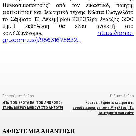
Παγκοσμιοποίησης” από τον εικαστικό, ποιητή,
performer και θεωρητικό τέχνης Κώστα Ευαγγελάτο
το Σάββατο 12 Δεκεμβρίου 2020.Ώρα έναρξης 6:00
μ.μ.Η εκδήλωση θα είναι ανοικτή στο
κοινό.Σύνδεσμος:
https://ionio-
gr.zoom.us/j/98631675832…
Facebook
X
Linkedin
Email
Vi
Προηγούμενο άρθρο
Επόμενο άρθρο
«ΓΙΑ ΤΟΝ ΕΡΩΤΑ ΚΑΙ ΤΟΝ ΑΝΘΡΩΠΟ»
Κράτσα : Είμαστε εταίροι και
ΤΑΙΝΙΑ ΜΙΚΡΟΥ ΜΗΚΟΥΣ ΣΤΟ ΛΗΞΟΥΡΙ
συνοδοιπόροι με τον κ.Μιχαλάτο | Τα
ερωτήματα που καίνε
ΑΦΗΣΤΕ ΜΙΑ ΑΠΑΝΤΗΣΗ