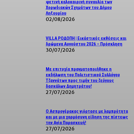
φετινή καλοκαιρινή συναυλία των
Χορωδιακών Σχημάτων του Δήμου
Ληξουρίου
02/08/2026
VILLA ΡΟΔΟΠΗ | Εικάστικές εκθέσεις και
δρώμενα Αυγούστου 2026 – Πρόσκληση
30/07/2026
Με επιτυχία πραγματοποιήθηκε η
εκδήλωση του Πολιτιστικού Συλλόγου
Τζαννάτων προς τιμήν του ζεύγους
δασκάλων Δημητράτου!
27/07/2026
Ο Ασπρογέρακας γιόρτασε με λαμπρότητα
και με μια χαρμόσυνη είδηση της πίστεως
την Αγία Παρασκευή!
27/07/2026