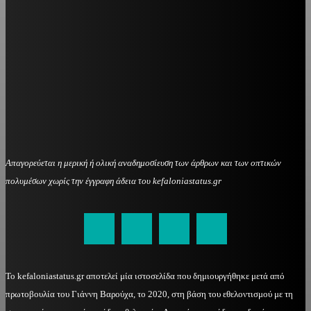
Απαγορεύεται η μερική ή ολική αναδημοσίευση των άρθρων και των οπτικών
πολυμέσων χωρίς την έγγραφη άδεια του kefaloniastatus.gr
kefaloniastatus@gmail.com
Το kefaloniastatus.gr αποτελεί μία ιστοσελίδα που δημιουργήθηκε μετά από
πρωτοβουλία του Γιάννη Βαρούχα, το 2020, στη βάση του εθελοντισμού με τη