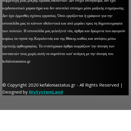
συμμετοχή μιας μικρής ομάδας εθελοντών. Δεν ενέχει επιτήδευμα, δεν έχει
κερδοσκοπικό χαρακτήρα και δεν αποτελεί επίσημο μέσο μαζικής ενημέρωσης.
Δεν έχει έμμισθες σχέσεις εργασίας. Όσοι εργάζονται ή γράφουν για την
ιστοσελίδα μας το κάνουν εθελοντικά και από μεράκι προς τη δημοσιογραφία
των πολιτών. Η ιστοσελίδα μας φιλοξενεί νέα, άρθρα και δρώμενα που αφορούν
κυρίως τα νησιά της Κεφαλονιάς και της Ιθάκης καθώς και απόψεις μέσω
σχετικής αρθογραφίας. Τα ενυπόγραφα άρθρα εκφράζουν την άποψη των
συντακτών τους χωρίς αυτή να συμπίπτει κατ' ανάγκη με την άποψη του
kefaloniastatus.gr
© Copyright 2020 kefaloniastatus.gr - All Rights Reserved |
Designed by
MySystemLand