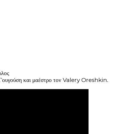
υλος
 Γουγούση και μαέστρο τον Valery Oreshkin.