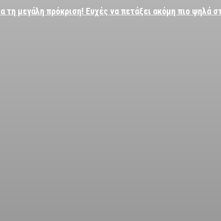
α τη μεγάλη πρόκριση! Ευχές να πετάξει ακόμη πιο ψηλά σ