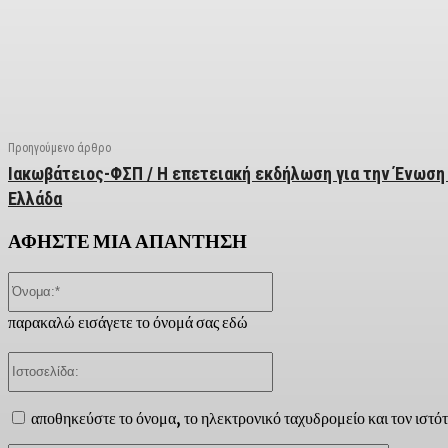
Facebook
X
Linkedin
Email
Vi
Προηγούμενο άρθρο
Ιακωβάτειος-ΦΣΠ / Η επετειακή εκδήλωση για την Ένωση
Ελλάδα
ΑΦΗΣΤΕ ΜΙΑ ΑΠΑΝΤΗΣΗ
Όνομα:*
παρακαλώ εισάγετε το όνομά σας εδώ
Ιστοσελίδα:
αποθηκεύστε το όνομα, το ηλεκτρονικό ταχυδρομείο και τον ιστό