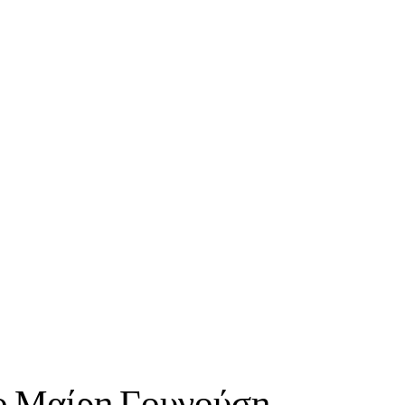
 Φαρμακεία
ο Μαίρη Γουγούση