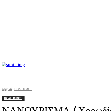
C
Παρασκευή 7 Αυγούστου 2026
27
Argostoli
kefaloniast
Αρχική
ΠΟΛΙΤΙΣΜΟΣ
ΠΟΛΙΤΙΣΜΟΣ
ΝΑΝΟΥΡΙΣΜΑ / Χορωδία Ε