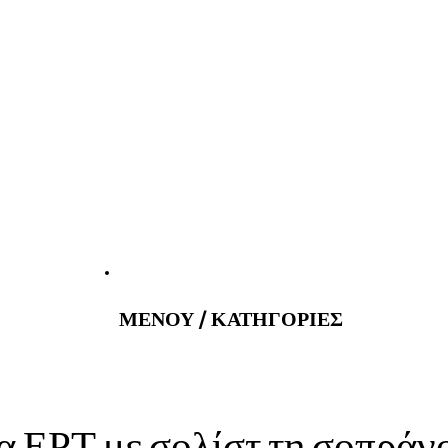
atus@gmail.com
Εφημερεύοντα
ΜΕΝΟΥ / ΚΑΤΗΓΟΡΙΕΣ
ΡΤ με σολίστ τη σοπράν