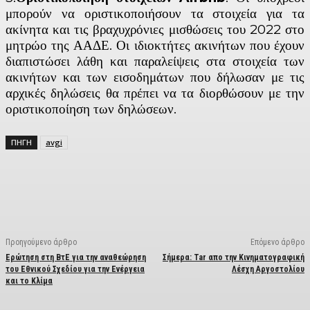
μπορούν να οριστικοποιήσουν τα στοιχεία για τα
ακίνητα και τις βραχυχρόνιες μισθώσεις του 2022 στο
μητρώο της ΑΑΔΕ. Οι ιδιοκτήτες ακινήτων που έχουν
διαπιστώσει λάθη και παραλείψεις στα στοιχεία των
ακινήτων και των εισοδημάτων που δήλωσαν με τις
αρχικές δηλώσεις θα πρέπει να τα διορθώσουν με την
οριστικοποίηση των δηλώσεων.
ΠΗΓΗ
avgi
Facebook
X
Linkedin
Email
Vi
Προηγούμενο άρθρο
Επόμενο άρθρο
Ερώτηση στη ΒτΕ για την αναθεώρηση
Σήμερα: Tar απο την Κινηματογραφική
του Εθνικού Σχεδίου για την Ενέργεια
Λέσχη Αργοστολίου
και το Κλίμα