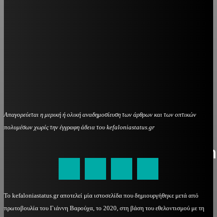
Απαγορεύεται η μερική ή ολική αναδημοσίευση των άρθρων και των οπτικών
πολυμέσων χωρίς την έγγραφη άδεια του kefaloniastatus.gr
kefaloniastatus@gmail.com
Το kefaloniastatus.gr αποτελεί μία ιστοσελίδα που δημιουργήθηκε μετά από
πρωτοβουλία του Γιάννη Βαρούχα, το 2020, στη βάση του εθελοντισμού με τη