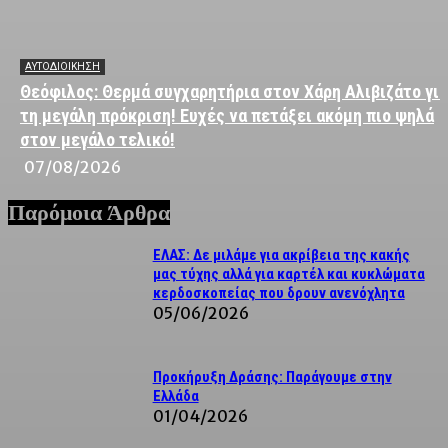
ΑΥΤΟΔΙΟΙΚΗΣΗ
Θεόφιλος: Θερμά συγχαρητήρια στον Χάρη Αλιβιζάτο για
τη μεγάλη πρόκριση! Ευχές να πετάξει ακόμη πιο ψηλά
στον μεγάλο τελικό!
07/08/2026
Παρόμοια Άρθρα
ΕΛΑΣ: Δε μιλάμε για ακρίβεια της κακής
μας τύχης αλλά για καρτέλ και κυκλώματα
κερδοσκοπείας που δρουν ανενόχλητα
05/06/2026
Προκήρυξη Δράσης: Παράγουμε στην
Ελλάδα
01/04/2026