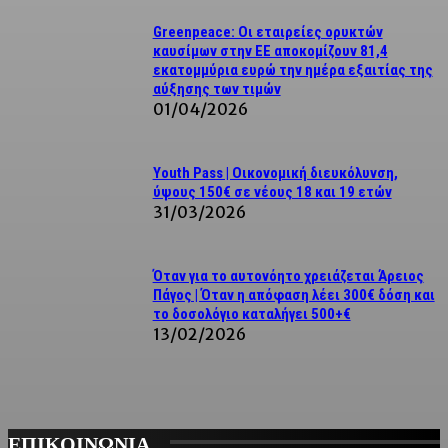
Greenpeace: Οι εταιρείες ορυκτών
καυσίμων στην ΕΕ αποκομίζουν 81,4
εκατομμύρια ευρώ την ημέρα εξαιτίας της
αύξησης των τιμών
01/04/2026
Youth Pass | Οικονομική διευκόλυνση,
ύψους 150€ σε νέους 18 και 19 ετών
31/03/2026
Όταν για το αυτονόητο χρειάζεται Άρειος
Πάγος | Όταν η απόφαση λέει 300€ δόση και
το δοσολόγιο καταλήγει 500+€
13/02/2026
ΕΠΙΚΟΙΝΩΝΙΑ