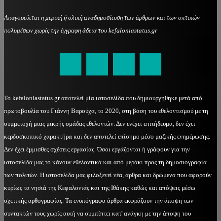
Απαγορεύεται η μερική ή ολική αναδημοσίευση των άρθρων και των οπτικών
πολυμέσων χωρίς την έγγραφη άδεια του kefaloniastatus.gr
kefaloniastatus@gmail.com
Το kefaloniastatus.gr αποτελεί μία ιστοσελίδα που δημιουργήθηκε μετά από
πρωτοβουλία του Γιάννη Βαρούχα, το 2020, στη βάση του εθελοντισμού με τη
συμμετοχή μιας μικρής ομάδας εθελοντών. Δεν ενέχει επιτήδευμα, δεν έχει
κερδοσκοπικό χαρακτήρα και δεν αποτελεί επίσημο μέσο μαζικής ενημέρωσης.
Δεν έχει έμμισθες σχέσεις εργασίας. Όσοι εργάζονται ή γράφουν για την
ιστοσελίδα μας το κάνουν εθελοντικά και από μεράκι προς τη δημοσιογραφία
των πολιτών. Η ιστοσελίδα μας φιλοξενεί νέα, άρθρα και δρώμενα που αφορούν
κυρίως τα νησιά της Κεφαλονιάς και της Ιθάκης καθώς και απόψεις μέσω
σχετικής αρθογραφίας. Τα ενυπόγραφα άρθρα εκφράζουν την άποψη των
συντακτών τους χωρίς αυτή να συμπίπτει κατ' ανάγκη με την άποψη του