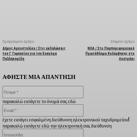
Facebook
X
Linkedin
Email
Vi
Προηγούμενο άρθρο
Επόμενο άρθρο
Δήμος Αργοστολίου / Στις εκδηλώσεις
ΝΟΑ / Στο Παμπεριφερειακό
του Γ Γυμνασίου για τον Ευαγόρα
Πρωτάθλημα Κολύμβησης στο
Παλληκαρίδη
Λουτράκι
ΑΦΗΣΤΕ ΜΙΑ ΑΠΑΝΤΗΣΗ
Όνομα:*
παρακαλώ εισάγετε το όνομά σας εδώ
Email:*
έχετε εισάγει εσφαλμένη διεύθυνση ηλεκτρονικού ταχυδρομείου!
παρακαλώ εισάγετε εδώ την ηλεκτρονική σας διεύθυνση
Ιστοσελίδα: