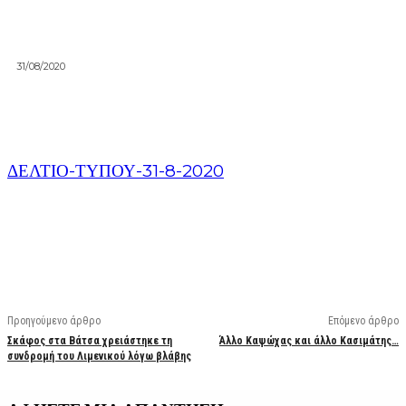
31/08/2020
ΔΕΛΤΙΟ-ΤΥΠΟΥ-31-8-2020
Facebook
X
Linkedin
Email
Vi
Προηγούμενο άρθρο
Επόμενο άρθρο
Σκάφος στα Βάτσα χρειάστηκε τη
Άλλο Καψώχας και άλλο Κασιμάτης…
συνδρομή του Λιμενικού λόγω βλάβης