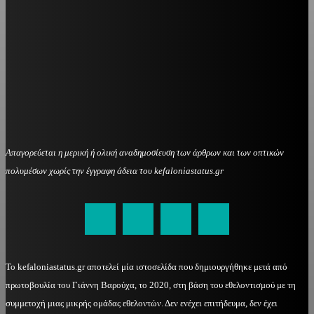
Απαγορεύεται η μερική ή ολική αναδημοσίευση των άρθρων και των οπτικών
πολυμέσων χωρίς την έγγραφη άδεια του kefaloniastatus.gr
kefaloniastatus@gmail.com
Το kefaloniastatus.gr αποτελεί μία ιστοσελίδα που δημιουργήθηκε μετά από
πρωτοβουλία του Γιάννη Βαρούχα, το 2020, στη βάση του εθελοντισμού με τη
συμμετοχή μιας μικρής ομάδας εθελοντών. Δεν ενέχει επιτήδευμα, δεν έχει