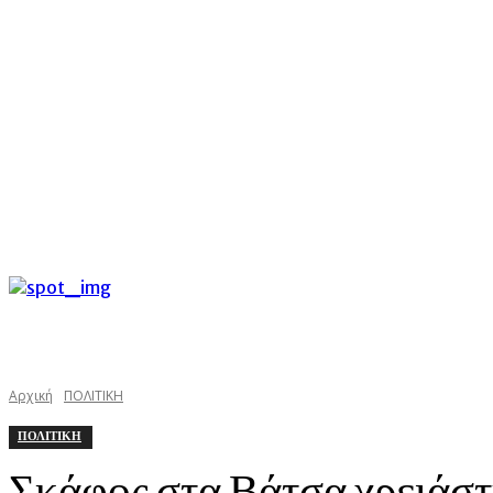
C
Σάββατο 8 Αυγούστου 2026
30.3
Argostoli
kefaloniast
Αρχική
ΠΟΛΙΤΙΚΗ
ΠΟΛΙΤΙΚΗ
Σκάφος στα Βάτσα χρειάστ