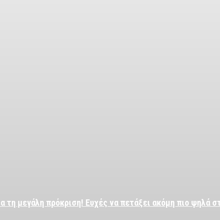
α τη μεγάλη πρόκριση! Ευχές να πετάξει ακόμη πιο ψηλά σ