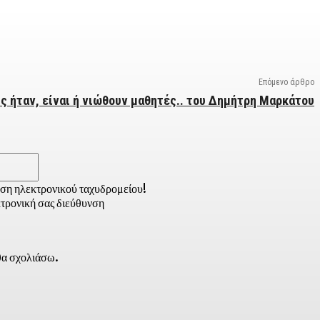
Επόμενο άρθρο
υς ήταν, είναι ή νιώθουν μαθητές.. του Δημήτρη Μαρκάτου
Email:*
νση ηλεκτρονικού ταχυδρομείου!
τρονική σας διεύθυνση
 θα σχολιάσω.