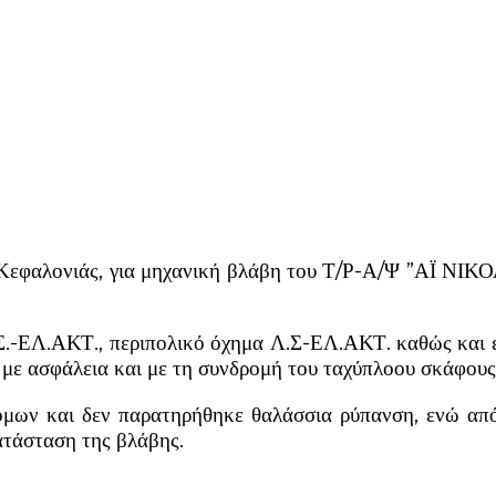
ή Κεφαλονιάς, για μηχανική βλάβη του Τ/Ρ-Α/Ψ ”ΑΪ Ν
.Σ.-ΕΛ.ΑΚΤ., περιπολικό όχημα Λ.Σ-ΕΛ.ΑΚΤ. καθώς και 
σφάλεια και με τη συνδρομή του ταχύπλοου σκάφου
μων και δεν παρατηρήθηκε θαλάσσια ρύπανση, ενώ από
ατάσταση της βλάβης.