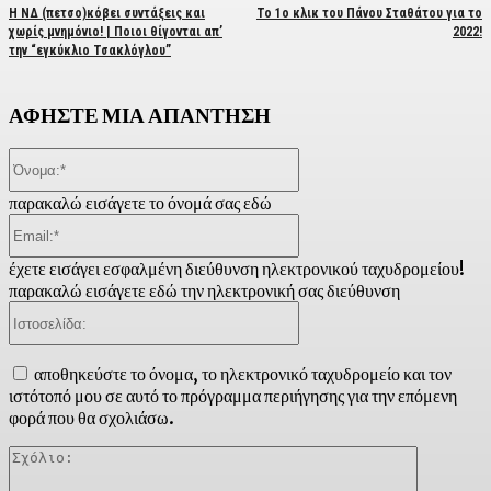
Η ΝΔ (πετσο)κόβει συντάξεις και
Το 1ο κλικ του Πάνου Σταθάτου για το
χωρίς μνημόνιο! | Ποιοι θίγονται απ’
2022!
την “εγκύκλιο Τσακλόγλου”
ΑΦΗΣΤΕ ΜΙΑ ΑΠΑΝΤΗΣΗ
Όνομα:*
παρακαλώ εισάγετε το όνομά σας εδώ
Email:*
έχετε εισάγει εσφαλμένη διεύθυνση ηλεκτρονικού ταχυδρομείου!
παρακαλώ εισάγετε εδώ την ηλεκτρονική σας διεύθυνση
Ιστοσελίδα:
αποθηκεύστε το όνομα, το ηλεκτρονικό ταχυδρομείο και τον
ιστότοπό μου σε αυτό το πρόγραμμα περιήγησης για την επόμενη
φορά που θα σχολιάσω.
Σχόλιο: