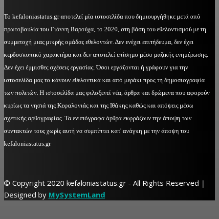
Το kefaloniastatus.gr αποτελεί μία ιστοσελίδα που δημιουργήθηκε μετά από
πρωτοβουλία του Γιάννη Βαρούχα, το 2020, στη βάση του εθελοντισμού με τη
συμμετοχή μιας μικρής ομάδας εθελοντών. Δεν ενέχει επιτήδευμα, δεν έχει
κερδοσκοπικό χαρακτήρα και δεν αποτελεί επίσημο μέσο μαζικής ενημέρωσης.
Δεν έχει έμμισθες σχέσεις εργασίας. Όσοι εργάζονται ή γράφουν για την
ιστοσελίδα μας το κάνουν εθελοντικά και από μεράκι προς τη δημοσιογραφία
των πολιτών. Η ιστοσελίδα μας φιλοξενεί νέα, άρθρα και δρώμενα που αφορούν
κυρίως τα νησιά της Κεφαλονιάς και της Ιθάκης καθώς και απόψεις μέσω
σχετικής αρθογραφίας. Τα ενυπόγραφα άρθρα εκφράζουν την άποψη των
συντακτών τους χωρίς αυτή να συμπίπτει κατ' ανάγκη με την άποψη του
kefaloniastatus.gr
© Copyright 2020 kefaloniastatus.gr - All Rights Reserved |
Designed by
MySystemLand