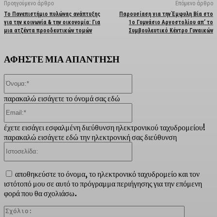
Προηγούμενο άρθρο
Επόμενο άρθρο
Το Πανεπιστήμιο πυλώνας ανάπτυξης
Παρουσίαση για την Έμφυλη Βία στο
για την κοινωνία & την οικονομία: Για
1ο Γυμνάσιο Αργοστολίου απ’ το
μια ατζέντα προοδευτικών τομών
Συμβουλευτικό Κέντρο Γυναικών
ΑΦΗΣΤΕ ΜΙΑ ΑΠΑΝΤΗΣΗ
Όνομα:*
παρακαλώ εισάγετε το όνομά σας εδώ
Email:*
έχετε εισάγει εσφαλμένη διεύθυνση ηλεκτρονικού ταχυδρομείου!
παρακαλώ εισάγετε εδώ την ηλεκτρονική σας διεύθυνση
Ιστοσελίδα:
αποθηκεύστε το όνομα, το ηλεκτρονικό ταχυδρομείο και τον
ιστότοπό μου σε αυτό το πρόγραμμα περιήγησης για την επόμενη
φορά που θα σχολιάσω.
Σχόλιο: