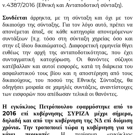
ν.4387/2016 (Εθνική και Ανταποδοτική σύνταξη).
Συνδέεται
άρρηκτα, με τη σύνταξη και όχι με τον
δικαιούχο της σύνταξης. Για τον λόγο αυτό, πρέπει να
απονέμεται άπαξ, σε κάθε κατηγορία απονεμόμενων
συντάξεων (π.χ. τόσο στη σύνταξη χηρείας όσο και
στην εξ ίδιου δικαιώματος). Διαφορετική ερμηνεία θίγει
ευθέως την αρχή της ανταποδοτικότητας, που έχει
συνταγματική κατοχύρωση. Οι θανόντες σύζυγοι
κατέβαλλαν και αυτοί εισφορές, κατά τη διάρκεια του
ασφαλιστικού τους βίου και η αποστέρηση από τους
δικαιούχους, του ποσού της Εθνικής Σύνταξης, θα
οδηγήσει μοιραία σε χαμηλές συντάξεις, αναντίστοιχες
των εισφορών που απέδωσαν τελικά οι θανόντες.
Η εγκύκλιος Πετρόπουλου εφαρμόστηκε από το
2016 επί κυβέρνησης ΣΥΡΙΖΑ μέχρι σήμερα,
δηλαδή και από την κυβέρνηση της ΝΔ επί διόμιση
χρόνια. Την τροποποιεί τώρα η κυβέρνηση για να
κάνει περικοπές.
Η περίφημη «εγκύκλιος