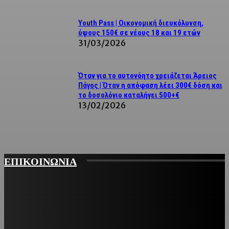
Youth Pass | Οικονομική διευκόλυνση,
ύψους 150€ σε νέους 18 και 19 ετών
31/03/2026
Όταν για το αυτονόητο χρειάζεται Άρειος
Πάγος | Όταν η απόφαση λέει 300€ δόση και
το δοσολόγιο καταλήγει 500+€
13/02/2026
ΕΠΙΚΟΙΝΩΝΙΑ