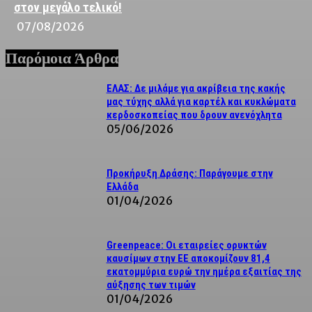
στον μεγάλο τελικό!
07/08/2026
Παρόμοια Άρθρα
ΕΛΑΣ: Δε μιλάμε για ακρίβεια της κακής
μας τύχης αλλά για καρτέλ και κυκλώματα
κερδοσκοπείας που δρουν ανενόχλητα
05/06/2026
Προκήρυξη Δράσης: Παράγουμε στην
Ελλάδα
01/04/2026
Greenpeace: Οι εταιρείες ορυκτών
καυσίμων στην ΕΕ αποκομίζουν 81,4
εκατομμύρια ευρώ την ημέρα εξαιτίας της
αύξησης των τιμών
01/04/2026