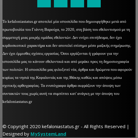
Το kefaloniastatus.gr αποτελεί μία ιστοσελίδα που δημιουργήθηκε μετά από
πρωτοβουλία του Γιάννη Βαρούχα, το 2020, στη βάση του εθελοντισμού με τη
συμμετοχή μιας μικρής ομάδας εθελοντών. Δεν ενέχει επιτήδευμα, δεν έχει
κερδοσκοπικό χαρακτήρα και δεν αποτελεί επίσημο μέσο μαζικής ενημέρωσης.
Δεν έχει έμμισθες σχέσεις εργασίας. Όσοι εργάζονται ή γράφουν για την
ιστοσελίδα μας το κάνουν εθελοντικά και από μεράκι προς τη δημοσιογραφία
των πολιτών. Η ιστοσελίδα μας φιλοξενεί νέα, άρθρα και δρώμενα που αφορούν
κυρίως τα νησιά της Κεφαλονιάς και της Ιθάκης καθώς και απόψεις μέσω
σχετικής αρθογραφίας. Τα ενυπόγραφα άρθρα εκφράζουν την άποψη των
συντακτών τους χωρίς αυτή να συμπίπτει κατ' ανάγκη με την άποψη του
kefaloniastatus.gr
© Copyright 2020 kefaloniastatus.gr - All Rights Reserved |
Designed by
MySystemLand