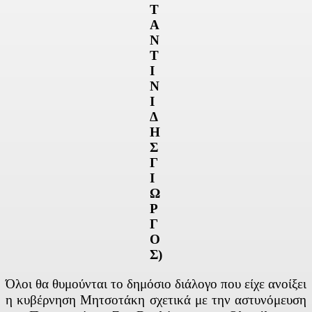
Τ
Α
Ν
Τ
Ι
Ν
Ι
Δ
Η
Σ
Γ
Ι
Ω
Ρ
Γ
Ο
Σ)
Όλοι θα θυμούνται το δημόσιο διάλογο που είχε ανοίξει
η κυβέρνηση Μητσοτάκη σχετικά με την αστυνόμευση