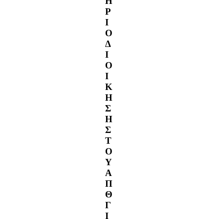
Η
Ρ
Ι
Ο
Δ
Ι
Ο
Ι
Κ
Η
Σ
Η
Σ
Τ
Ο
Υ
Α
Π
Θ
Γ
Ι