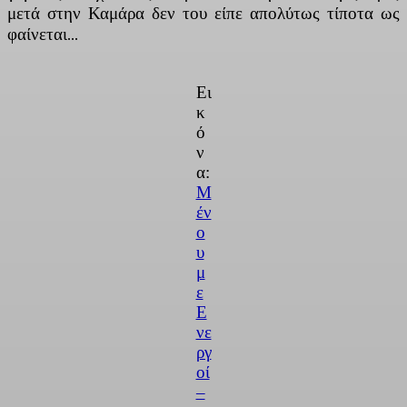
μετά στην Καμάρα δεν του είπε απολύτως τίποτα ως
φαίνεται…
Ει
κ
ό
ν
α:
Μ
έν
ο
υ
μ
ε
Ε
νε
ργ
οί
–