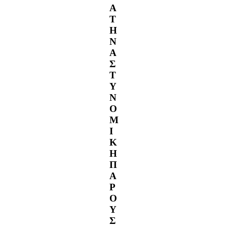
Α
Τ
Η
Ν
Α
Σ
Τ
Υ
Ν
Ο
Μ
Ι
Κ
Η
Π
Α
Ρ
Ο
Υ
Σ