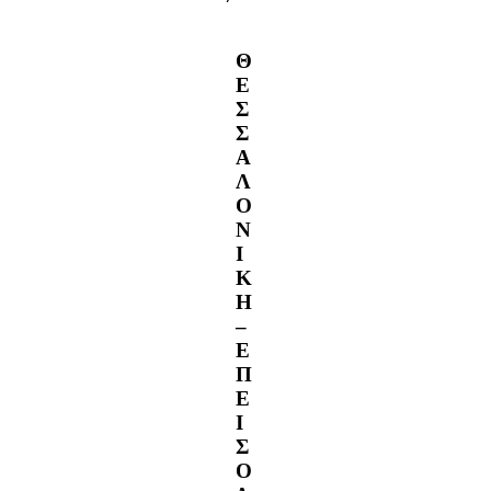
Θ
Ε
Σ
Σ
Α
Λ
Ο
Ν
Ι
Κ
Η
–
Ε
Π
Ε
Ι
Σ
Ο