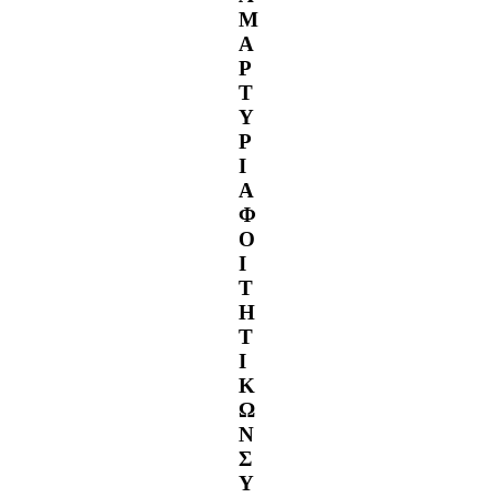
Μ
Α
Ρ
Τ
Υ
Ρ
Ι
Α
Φ
Ο
Ι
Τ
Η
Τ
Ι
Κ
Ω
Ν
Σ
Υ