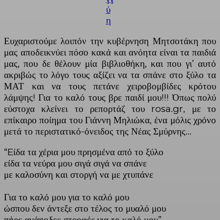
ύ
η
Ευχαριστούμε λοιπόν την κυβέρνηση Μητσοτάκη που
μας αποδεικνύει πόσο κακά και ανόητα είναι τα παιδιά
μας, που δε θέλουν μία βιβλιοθήκη, και που γι’ αυτό
ακριβώς το λόγο τους αξίζει να τα σπάνε στο ξύλο τα
ΜΑΤ και να τους πετάνε χειροβομβίδες κρότου
λάμψης! Για το καλό τους βρε παιδί μου!!! Όπως πολύ
εύστοχα κλείνει το ρεπορτάζ του rosa.gr, με το
επίκαιρο ποίημα του Γιάννη Μηλιώκα, ένα μόλις χρόνο
μετά το περιστατικό-όνειδος της Νέας Σμύρνης…
“Eίδα τα χέρια μου πρησμένα από το ξύλο
είδα τα νεύρα μου σιγά σιγά να σπάνε
με καλοσύνη και στοργή να με χτυπάνε
Για το καλό μου για το καλό μου
ώσπου δεν άντεξε στο τέλος το μυαλό μου
πήρε ανάποδες στροφές για το καλό μου”…