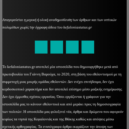
Απαγορεύεται η μερική ή ολική αναδημοσίευση των άρθρων και των οπτικών
πολυμέσων χωρίς την έγγραφη άδεια του kefaloniastatus.gr
kefaloniastatus@gmail.com
Το kefaloniastatus.gr αποτελεί μία ιστοσελίδα που δημιουργήθηκε μετά από
πρωτοβουλία του Γιάννη Βαρούχα, το 2020, στη βάση του εθελοντισμού με τη
συμμετοχή μιας μικρής ομάδας εθελοντών. Δεν ενέχει επιτήδευμα, δεν έχει
κερδοσκοπικό χαρακτήρα και δεν αποτελεί επίσημο μέσο μαζικής ενημέρωσης.
Δεν έχει έμμισθες σχέσεις εργασίας. Όσοι εργάζονται ή γράφουν για την
ιστοσελίδα μας το κάνουν εθελοντικά και από μεράκι προς τη δημοσιογραφία
των πολιτών. Η ιστοσελίδα μας φιλοξενεί νέα, άρθρα και δρώμενα που αφορούν
κυρίως τα νησιά της Κεφαλονιάς και της Ιθάκης καθώς και απόψεις μέσω
σχετικής αρθογραφίας. Τα ενυπόγραφα άρθρα εκφράζουν την άποψη των