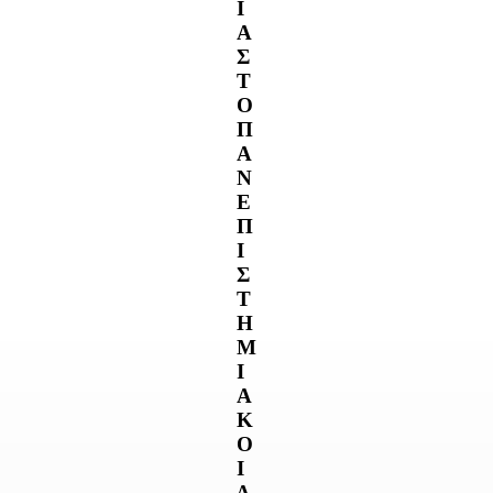
Ι
Α
Σ
Τ
Ο
Π
Α
Ν
Ε
Π
Ι
Σ
Τ
Η
Μ
Ι
Α
Κ
Ο
Ι
Δ