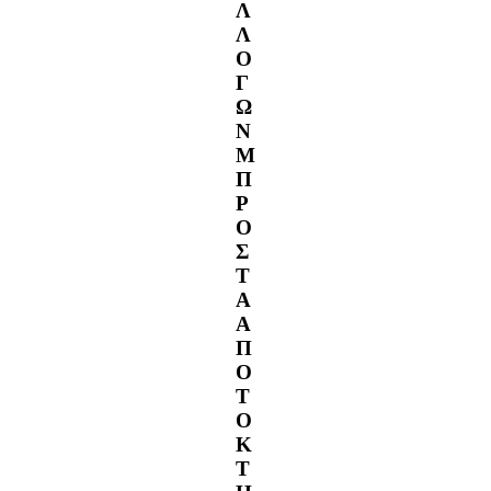
Λ
Λ
Ο
Γ
Ω
Ν
Μ
Π
Ρ
Ο
Σ
Τ
Α
Α
Π
Ο
Τ
Ο
Κ
Τ