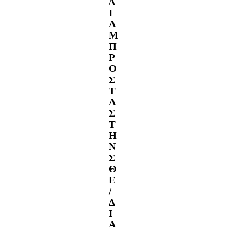
Δ
Ι
Α
Μ
Π
Ρ
Ο
Σ
Τ
Α
Σ
Τ
Η
Ν
Σ
Θ
Ε
/
Δ
Ι
Α