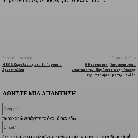
Facebook
X
Linkedin
Email
Vi
Προηγούμενο άρθρο
Επόμενο άρθρο
Η ΕΟΔ Κεφαλονιάς στο 1ο Γυμνάσιο
Η Επτανησιακή Συνομοσπονδία
Αργοστολίου
γιόρτασε την 158η Επέτειο της Ένωσης
της Επτανήσου με την Ελλάδα
ΑΦΗΣΤΕ ΜΙΑ ΑΠΑΝΤΗΣΗ
Όνομα:*
παρακαλώ εισάγετε το όνομά σας εδώ
Email:*
έχετε εισάγει εσφαλμένη διεύθυνση ηλεκτρονικού ταχυδρομείου!