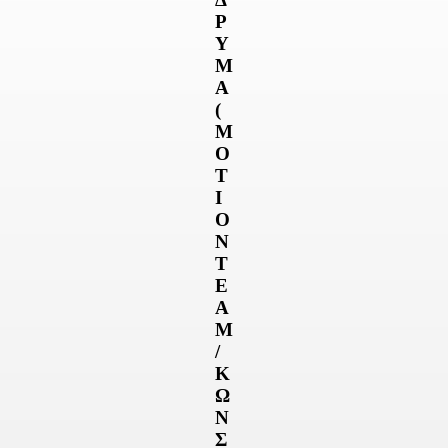
Ρ
Υ
Μ
Α
(
Μ
Ο
Τ
Ι
Ο
Ν
Τ
Ε
Α
Μ
/
Κ
Ω
Ν
Σ