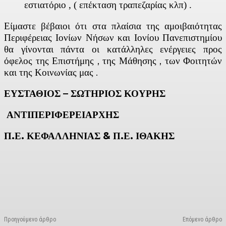
εστιατόριο , ( επέκταση τραπεζαρίας κλπ) .
Είμαστε βέβαιοι ότι στα πλαίσια της αμοιβαιότητας
Περιφέρειας Ιονίων Νήσων και Ιονίου Πανεπιστημίου
θα γίνονται πάντα οι κατάλληλες ενέργειες προς
όφελος της Επιστήμης , της Μάθησης , των Φοιτητών
και της Κοινωνίας μας .
ΕΥΣΤΑΘΙΟΣ – ΣΩΤΗΡΙΟΣ ΚΟΥΡΗΣ
ΑΝΤΙΠΕΡΙΦΕΡΕΙΑΡΧΗΣ
Π.Ε. ΚΕΦΑΛΛΗΝΙΑΣ & Π.Ε. ΙΘΑΚΗΣ
Facebook
X
Linkedin
Email
Vi
Προηγούμενο άρθρο
Επόμενο άρθρο