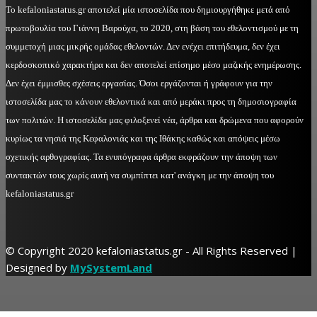
Το kefaloniastatus.gr αποτελεί μία ιστοσελίδα που δημιουργήθηκε μετά από
πρωτοβουλία του Γιάννη Βαρούχα, το 2020, στη βάση του εθελοντισμού με τη
συμμετοχή μιας μικρής ομάδας εθελοντών. Δεν ενέχει επιτήδευμα, δεν έχει
κερδοσκοπικό χαρακτήρα και δεν αποτελεί επίσημο μέσο μαζικής ενημέρωσης.
Δεν έχει έμμισθες σχέσεις εργασίας. Όσοι εργάζονται ή γράφουν για την
ιστοσελίδα μας το κάνουν εθελοντικά και από μεράκι προς τη δημοσιογραφία
των πολιτών. Η ιστοσελίδα μας φιλοξενεί νέα, άρθρα και δρώμενα που αφορούν
κυρίως τα νησιά της Κεφαλονιάς και της Ιθάκης καθώς και απόψεις μέσω
σχετικής αρθογραφίας. Τα ενυπόγραφα άρθρα εκφράζουν την άποψη των
συντακτών τους χωρίς αυτή να συμπίπτει κατ' ανάγκη με την άποψη του
kefaloniastatus.gr
© Copyright 2020 kefaloniastatus.gr - All Rights Reserved |
Designed by
MySystemLand