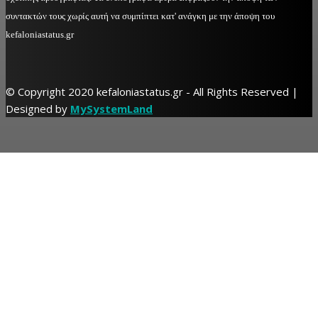
συντακτών τους χωρίς αυτή να συμπίπτει κατ' ανάγκη με την άποψη του
kefaloniastatus.gr
© Copyright 2020 kefaloniastatus.gr - All Rights Reserved |
Designed by
MySystemLand