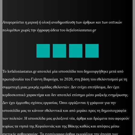
Απαγορεύεται η μερική ή ολική αναδημοσίευση των άρθρων και των οπτικών
πολυμέσων χωρίς την έγγραφη άδεια του kefaloniastatus.gr
kefaloniastatus@gmail.com
Το kefaloniastatus.gr αποτελεί μία ιστοσελίδα που δημιουργήθηκε μετά από
πρωτοβουλία του Γιάννη Βαρούχα, το 2020, στη βάση του εθελοντισμού με τη
συμμετοχή μιας μικρής ομάδας εθελοντών. Δεν ενέχει επιτήδευμα, δεν έχει
κερδοσκοπικό χαρακτήρα και δεν αποτελεί επίσημο μέσο μαζικής ενημέρωσης.
Δεν έχει έμμισθες σχέσεις εργασίας. Όσοι εργάζονται ή γράφουν για την
ιστοσελίδα μας το κάνουν εθελοντικά και από μεράκι προς τη δημοσιογραφία
των πολιτών. Η ιστοσελίδα μας φιλοξενεί νέα, άρθρα και δρώμενα που αφορούν
κυρίως τα νησιά της Κεφαλονιάς και της Ιθάκης καθώς και απόψεις μέσω
σχετικής αρθογραφίας. Τα ενυπόγραφα άρθρα εκφράζουν την άποψη των