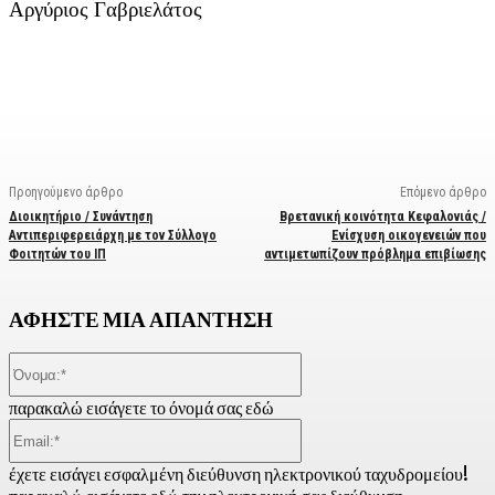
Αργύριος Γαβριελάτος
Facebook
X
Linkedin
Email
Vi
Προηγούμενο άρθρο
Επόμενο άρθρο
Διοικητήριο / Συνάντηση
Βρετανική κοινότητα Κεφαλονιάς /
Αντιπεριφερειάρχη με τον Σύλλογο
Ενίσχυση οικογενειών που
Φοιτητών του ΙΠ
αντιμετωπίζουν πρόβλημα επιβίωσης
ΑΦΗΣΤΕ ΜΙΑ ΑΠΑΝΤΗΣΗ
Όνομα:*
παρακαλώ εισάγετε το όνομά σας εδώ
Email:*
έχετε εισάγει εσφαλμένη διεύθυνση ηλεκτρονικού ταχυδρομείου!