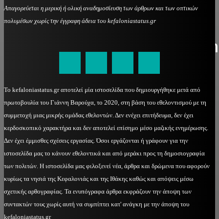
Απαγορεύεται η μερική ή ολική αναδημοσίευση των άρθρων και των οπτικών
πολυμέσων χωρίς την έγγραφη άδεια του kefaloniastatus.gr
kefaloniastatus@gmail.com
Το kefaloniastatus.gr αποτελεί μία ιστοσελίδα που δημιουργήθηκε μετά από
πρωτοβουλία του Γιάννη Βαρούχα, το 2020, στη βάση του εθελοντισμού με τη
συμμετοχή μιας μικρής ομάδας εθελοντών. Δεν ενέχει επιτήδευμα, δεν έχει
κερδοσκοπικό χαρακτήρα και δεν αποτελεί επίσημο μέσο μαζικής ενημέρωσης.
Δεν έχει έμμισθες σχέσεις εργασίας. Όσοι εργάζονται ή γράφουν για την
ιστοσελίδα μας το κάνουν εθελοντικά και από μεράκι προς τη δημοσιογραφία
των πολιτών. Η ιστοσελίδα μας φιλοξενεί νέα, άρθρα και δρώμενα που αφορούν
κυρίως τα νησιά της Κεφαλονιάς και της Ιθάκης καθώς και απόψεις μέσω
σχετικής αρθογραφίας. Τα ενυπόγραφα άρθρα εκφράζουν την άποψη των
συντακτών τους χωρίς αυτή να συμπίπτει κατ' ανάγκη με την άποψη του
kefaloniastatus.gr