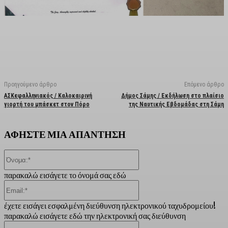
Facebook
X
Linkedin
Email
Vi
Προηγούμενο άρθρο
Επόμενο άρθρο
ΑΣΚεφαλληνιακός / Καλοκαιρινή
Δήμος Σάμης / Εκδήλωση στο πλαίσιο
γιορτή του μπάσκετ στον Πόρο
της Ναυτικής Εβδομάδας στη Σάμη
ΑΦΗΣΤΕ ΜΙΑ ΑΠΑΝΤΗΣΗ
Όνομα:*
παρακαλώ εισάγετε το όνομά σας εδώ
Email:*
έχετε εισάγει εσφαλμένη διεύθυνση ηλεκτρονικού ταχυδρομείου!
παρακαλώ εισάγετε εδώ την ηλεκτρονική σας διεύθυνση
Ιστοσελίδα: