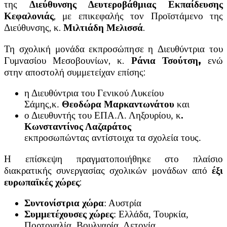
της
Διεύθυνσης Δευτεροβάθμιας Εκπαίδευσης
Κεφαλονιάς
, με επικεφαλής τον Προϊστάμενο της
Διεύθυνσης, κ.
Μιλτιάδη Μελισσά
.
Τη σχολική μονάδα εκπροσώπησε η Διευθύντρια του
Γυμνασίου Μεσοβουνίων, κ.
Ράνια Τσούτση,
ενώ
στην αποστολή συμμετείχαν επίσης:
η Διευθύντρια του Γενικού Λυκείου
Σάμης,κ.
Θεοδώρα Μαρκαντωνάτου
και
ο Διευθυντής του ΕΠΑ.Λ. Ληξουρίου, κ
.
Κωνσταντίνος Λαζαράτος
εκπροσωπώντας αντίστοιχα τα σχολεία τους.
Η επίσκεψη πραγματοποιήθηκε στο πλαίσιο
διακρατικής συνεργασίας σχολικών μονάδων από
έξι
ευρωπαϊκές χώρες
:
Συντονίστρια χώρα
: Αυστρία
Συμμετέχουσες χώρες
: Ελλάδα, Τουρκία,
Πορτογαλία, Βουλγαρία, Λετονία