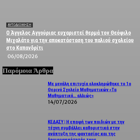
ΑΥΤΟΔΙΟΙΚΗΣΗ
Ο Άγγελος Αγγούριας ευχαριστεί θερμά τον Θεόφιλο
Μιχαλάτο για την αποκατάσταση του παλιού σχολείου
στο Καπανδρίτι
06/08/2026
Παρόμοια Άρθρα
Με μεγάλη επιτυχία ολοκληρώθηκε το 1ο
Θερινό Σχολείο Μαθηματικών «Τα
Μαθηματικά… αλλιώς»
14/07/2026
ΚΕΔΑΣΥ | Η επαφή των παιδιών με την
τέχνη συμβάλλει καθοριστικά στην
ανάπτυξη της φαντασίας και της
δημιουργικότητάς τους