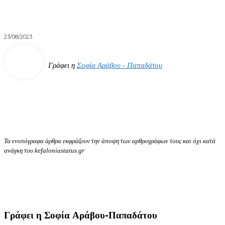
23/08/2023
Γράφει η
Σοφία Αράβου - Παπαδάτου
Τα ενυπόγραφα άρθρα εκφράζουν την άποψη των αρθρογράφων τους και όχι κατά
ανάγκη του kefaloniastatus.gr
Γράφει η Σοφία Αράβου-Παπαδάτου