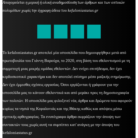
Απαγορεύεται η μερική ή ολική αναδημοσίευση των άρθρων και των οπτικών
πολυμέσων χωρίς την έγγραφη άδεια του kefaloniastatus.gr
kefaloniastatus@gmail.com
Το kefaloniastatus.gr αποτελεί μία ιστοσελίδα που δημιουργήθηκε μετά από
πρωτοβουλία του Γιάννη Βαρούχα, το 2020, στη βάση του εθελοντισμού με τη
συμμετοχή μιας μικρής ομάδας εθελοντών. Δεν ενέχει επιτήδευμα, δεν έχει
κερδοσκοπικό χαρακτήρα και δεν αποτελεί επίσημο μέσο μαζικής ενημέρωσης.
Δεν έχει έμμισθες σχέσεις εργασίας. Όσοι εργάζονται ή γράφουν για την
ιστοσελίδα μας το κάνουν εθελοντικά και από μεράκι προς τη δημοσιογραφία
των πολιτών. Η ιστοσελίδα μας φιλοξενεί νέα, άρθρα και δρώμενα που αφορούν
κυρίως τα νησιά της Κεφαλονιάς και της Ιθάκης καθώς και απόψεις μέσω
σχετικής αρθογραφίας. Τα ενυπόγραφα άρθρα εκφράζουν την άποψη των
συντακτών τους χωρίς αυτή να συμπίπτει κατ' ανάγκη με την άποψη του
kefaloniastatus.gr