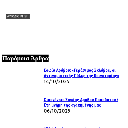
ΑΥΤΟΔΙΟΙΚΗΣΗ
Θεόφιλος: Θερμά συγχαρητήρια στον Χάρη Αλιβιζάτο για
τη μεγάλη πρόκριση! Ευχές να πετάξει ακόμη πιο ψηλά
στον μεγάλο τελικό!
07/08/2026
Παρόμοια Άρθρα
Σοφία Αράβου: «Γεράσιμος Σκλάβος, οι
Αντινομιστικές Πύλες της Καινοτομίας»
14/10/2025
Οικογένεια Σοφίας Αράβου Παπαδάτου /
Στη μνήμη της αγαπημένης μας
06/10/2025