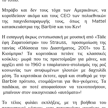
Μπράβο και δεν τους τόχα των Αμερικάνων, να
κοροϊδεύουν ακόμα και τους CEO των πολυεθνικών
της παιχνιδοπαραγωγής τους, όπως η Mattel
κατασκευάστρια της Barbie και του Κεν!
Η εισαγωγή άκρως εντυπωσιακή με μουσική από «Τάδε
έφη Ζαρατούστρα» του Strauss, προσομοίωση της
ταινίας «Οδύσσεια του Διαστήματος, 2001» του Σ.
Κιούμπρικ! Τα κοριτσάκια πετάνε τις κλασσικές
κούκλες- μωρά που τις προετοίμαζαν για μάνες, και
αρχίζει από το 1960 ο τσαρλατανο-στολισμός της ροζ
κοινωνίας των ανυψωμένων γλουτών με δαχτυλίδι
μέση. Τα κοριτσάκια έκτοτε, αργά και σταθερά με την
Barbie πρότυπο, ετοιμάζονται για θεο-γκόμενες. Τα
παιδάκια, αν ποτέ αποφασίσουν να τεκνοποιήσουν,
μπαίνουν στον οικογενειακό «αυτόματο»!
Το τέλος φυλάει εκπλήξεις, με τη βοήθεια του
πραγματικού κόσμου, μιας πετυχημένης γυναίκας εκ