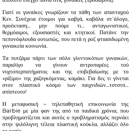
Γιατί οι γυναίκες γνωρίζουν τα πάθη των απανταχού
Κεν. Συνέχεια έτοιμοι για καβγά, καβάλα στ΄άλογο,
προέκταση… μην πούμε τι… ανταγωνιστικοί,
θερμόαιμοι, εξουσιαστές και κτητικοί. Πατάνε την
πεπονόφλουδα ουτωπώς, που πετά η ροζ φτιασιδωμένη
γυναικεία κοινωνία.
Τα πυτζάμα πάρτι των σόλο γλεντοκόπων γυναικών,
παραλίγο να γίνουν αντροπαρέες τού
νυχτοπερπατήματος και της επιβεβαίωσης με το
«ρίξιμο» της χαζογκόμενας, καμάκι. Για δες τι γίνεται
στον πλαστικό κόσμο των παιχνιδιών…τστστσ…
απίστευτο!
Η μεταφυσική – τηλεπαθητική επικοινωνία της
Barbie με μία φαν της από τα παιδικά χρόνια, που
προβληματίζεται και αυτός ο προβληματισμός περνάει
στην ψιλόλιγνη τέλεια πλαστική κούκλα, αλλάζει όλο
το τοπίο.