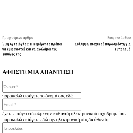
Facebook
X
Linkedin
Email
Vi
Προηγούμενο άρθρο
Επόμενο άρθρο
Έφη Αχτσιόγλου: Η κυβέρνηση πρέπει
Σύλληψη εποχικού πυροσβέστη για
να εμφανιστεί και να αναλάβει τις
εμπρησμό
ευθύνες της
ΑΦΗΣΤΕ ΜΙΑ ΑΠΑΝΤΗΣΗ
Όνομα:*
παρακαλώ εισάγετε το όνομά σας εδώ
Email:*
έχετε εισάγει εσφαλμένη διεύθυνση ηλεκτρονικού ταχυδρομείου!
παρακαλώ εισάγετε εδώ την ηλεκτρονική σας διεύθυνση
Ιστοσελίδα: